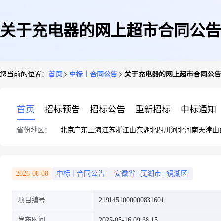
关于充电器的网上超市合同公告
您当前的位置：
首页
中标｜合同公告
关于充电器的网上超市合同公告
首页
招标预告
招标公告
重新招标
中标通知
省份地区：
北京
广东
上海
江苏
浙江
山东
湖北
四川
河北
河南
天津
山
2026-08-08
中标｜合同公告
安徽省
|
芜湖市
|
镜湖区
项目编号
2191451000000831601
发布时间
2025-05-16 09:38:15