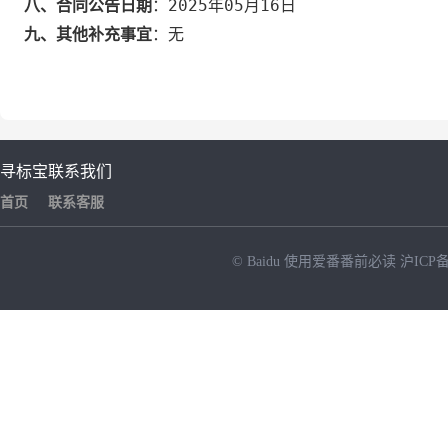
2025年05月16日
八、合同公告日期
：
九、其他补充事宜
：
无
寻标宝
联系我们
首页
联系客服
© Baidu
使用爱番番前必读
沪ICP备
NEW
HOT