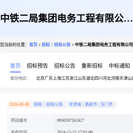
中铁二局集团电务工程有限公司
您当前的位置：
首页
招标｜招标公告
中铁二局集团电务工程有限公司
玉门公铁联运智能物流园铁路项
首页
招标预告
招标公告
重新招标
中标通知
省份地区：
北京
广东
上海
江苏
浙江
山东
湖北
四川
河北
河南
天津
山
目空调、电器询价采购
2026-08-08
招标｜招标公告
甘肃省
|
酒泉市
|
玉门市
项目编号
0950597262427
发布时间
2024-12-22 17:02:08