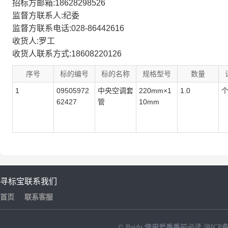
招标方邮箱:18628298526
监督方联系人:纪委
监督方联系电话:028-86442616
收货人:罗工
收货人联系方式:18608220126
序号
标的编号
标的名称
规格型号
数量
1
09505972
中央空调套
220mm×1
1.0
62427
管
10mm
寻标宝
联系我们
首页
联系客服
© Baidu
使用爱番番前必读
沪ICP备