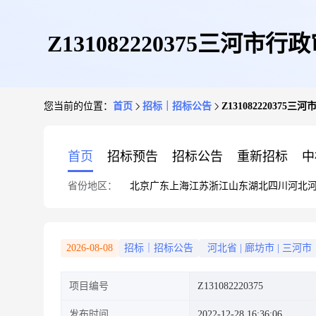
Z131082220375三河
您当前的位置：
首页
招标｜招标公告
Z13108222037
首页
招标预告
招标公告
重新招标
中
省份地区：
北京
广东
上海
江苏
浙江
山东
湖北
四川
河北
2026-08-08
招标｜招标公告
河北省
|
廊坊市
|
三河市
项目编号
Z131082220375
发布时间
2022-12-28 16:36:06