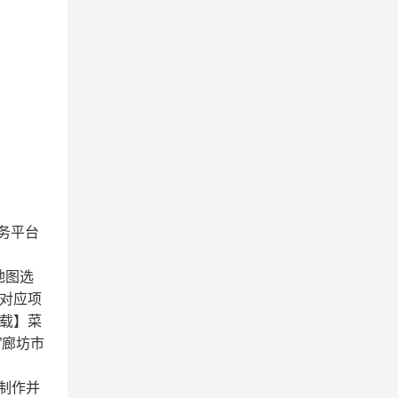
务平台
通过地图选
择对应项
载】菜
”廊坊市
前制作并