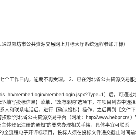
人通过廊坊市公共资源交易网上开标大厅系统远程参加开标）
七个工作日内，逾期不再受理。 2、已在河北省公共资源交易服
e/jyztbmis_hb/memberLogin/memberLogin.jspx?Type=1）后，可
理-填写投标信息】菜单，“政府采购”选项下，在项目列表中选
联系人和联系电话后，进行【确认投标】操作，之后再到【文件下
省公共资源交易平台（网址：http://www.hebpr.cn/ ）
市场主体登记注册的通知”的要求办理相关手续，具体事宜可联系
交易方式的全流程电子开评标项目，投标人须在投标文件递交截止时间