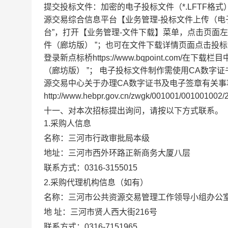
提交投标文件：加密的电子投标文件（*.LFTF格
源交易综合信息平台【业务管理-投标文件上传（电
台”，打开【业务管理-文件下载】菜单，点击页面
件（廊坊版） ”；也可在文件下载详情页面点击投标
登录新点标桥https://www.bqpoint.com
（廊坊版） ”； 电子投标文件制作需使用CA数
源交易中心关于办理CA数字证书及电子签章有关事
http://www.hebpr.gov.cn/zwgk/001001/001001002
十一、对本次招标提出询问，请按以下方式联系。
1.采购人信息
名
称：
三河市行政审批局本级
地
址：
三河市西外环路正新商务大厦八层
联系方式：
0316-3155015
2.采购代理机构信息（如有）
名
称：
三河市公共资源交易管理工作领导小组办公
地
址：
三河市贤人西大街216号
联系方式：
0316-7151965