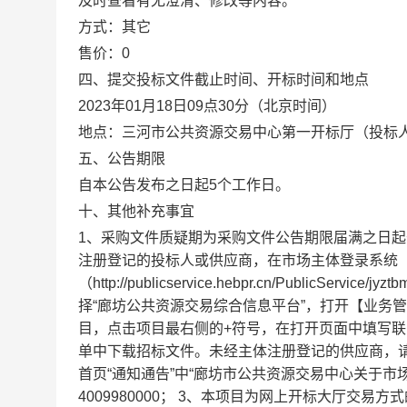
及时查看有无澄清、修改等内容。
方式：
其它
售价：
0
四、提交投标文件截止时间、开标时间和地点
2023年01月18日09点30分
（北京时间）
地点：三河市公共资源交易中心第一开标厅（投标
五、公告期限
自本公告发布之日起
5个工作日。
十、其他补充事宜
1、采购文件质疑期为采购文件公告期限届满之日起
注册登记的投标人或供应商，在市场主体登录系统
（http://publicservice.hebpr.cn/PublicServic
择“廊坊公共资源交易综合信息平台”，打开【业务管
目，点击项目最右侧的+符号，在打开页面中填写
单中下载招标文件。未经主体注册登记的供应商，请按照“河北
首页“通知通告”中“廊坊市公共资源交易中心关于
4009980000； 3、本项目为网上开标大厅