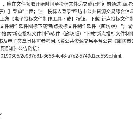
式），应在文件领取开始时间至投标文件递交截止时间前通过“廊坊
子）】菜单”上传；注：投标人登录“廊坊市公共资源交易综合信
左上角【电子投标文件制作工具下载】按钮，下载“新点投标文件
文件制作软件图标下载“新点投标文件制作软件（廊坊版） ”；或
/在下载栏目中搜索“新点投标文件制作软件（廊坊版）”下载“新点投标文件制
字证书及电子签章具体可参考河北省公共资源交易平台公告《廊坊市
项通知》公告链接：
/20190305/2e987d81-8656-4c48-a7e2-5749d1cd559c.html.
室