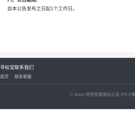
自本公告发布之日起1个工作日。
寻标宝
联系我们
首页
联系客服
© Baidu
使用爱番番前必读
沪ICP备
NEW
HOT