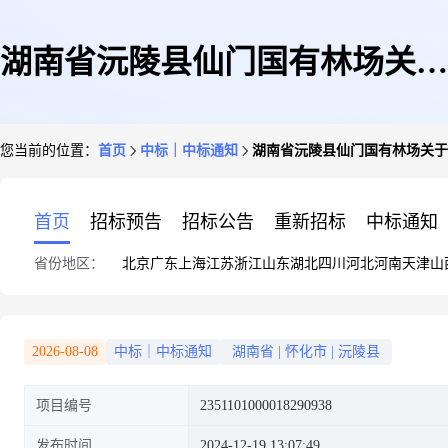
湖南省沅陵县仙门国有林场关于
您当前的位置：
首页
中标｜中标通知
湖南省沅陵县仙门国有林场关于
食品和饮料专门零售服务的网上
首页
招标预告
招标公告
重新招标
中标通知
省份地区：
北京
广东
上海
江苏
浙江
山东
湖北
四川
河北
河南
天津
山
超市采购项目成交公告
2026-08-08
中标｜中标通知
湖南省
|
怀化市
|
沅陵县
项目编号
2351101000018290938
发布时间
2024-12-19 13:07:49