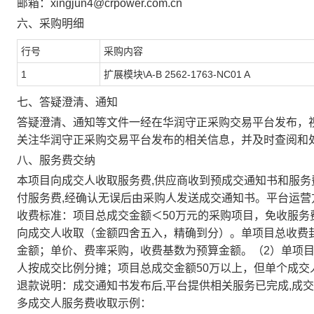
邮箱：xingjun4@crpower.com.cn
六、采购明细
行号
采购内容
1
扩展模块\A-B 2562-1763-NC01 A
七、答疑澄清、通知
答疑澄清、通知等文件一经在
华润守正采购交易平台
发布，
关注
华润守正采购交易平台
发布的相关信息，并及时查阅和
八、服务费交纳
本项目向成交人收取服务费,供应商收到预成交通知书和服务费
付服务费,经确认无误后由采购人发送成交通知书。平台运
收费标准：项目总成交金额＜50万元的采购项目，免收服务费
向成交人收取（金额四舍五入，精确到分）。单项目总收费封顶
金额；单价、费率采购，收费基数为预算金额。（2）单项
人按成交比例分摊；项目总成交金额50万以上，但单个成交
退款说明：成交通知书发布后,平台提供相关服务已完成,成
多成交人服务费收取示例：