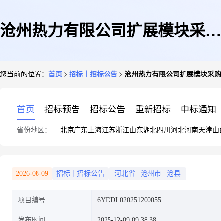
沧州热力有限公司扩展模块采购
您当前的位置：
首页
招标｜招标公告
沧州热力有限公司扩展模块采购
询比采购公告
首页
招标预告
招标公告
重新招标
中标通知
省份地区：
北京
广东
上海
江苏
浙江
山东
湖北
四川
河北
河南
天津
山
2026-08-09
招标｜招标公告
河北省
|
沧州市
|
沧县
项目编号
6YDDL020251200055
发布时间
2025-12-09 09:38:38