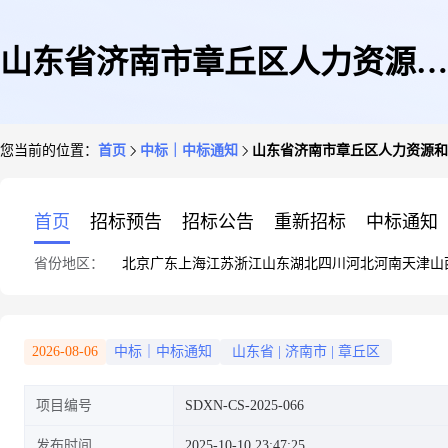
山东省济南市章丘区人力资源和
您当前的位置：
首页
中标｜中标通知
山东省济南市章丘区人力资源和
社会保障局零工市场运营项目成
首页
招标预告
招标公告
重新招标
中标通知
省份地区：
北京
广东
上海
江苏
浙江
山东
湖北
四川
河北
河南
天津
山
交公告
2026-08-06
中标｜中标通知
山东省
|
济南市
|
章丘区
项目编号
SDXN-CS-2025-066
发布时间
2025-10-10 23:47:25