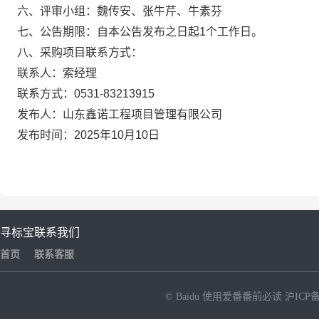
六、评审小组：魏传安、张牛芹、牛素芬
七、公告期限：自本公告发布之日起1个工作日。
八、采购项目联系方式：
联系人：索经理
联系方式：0531-83213915
发布人：山东鑫诺工程项目管理有限公司
发布时间：2025年10月10日
寻标宝
联系我们
首页
联系客服
© Baidu
使用爱番番前必读
沪ICP备