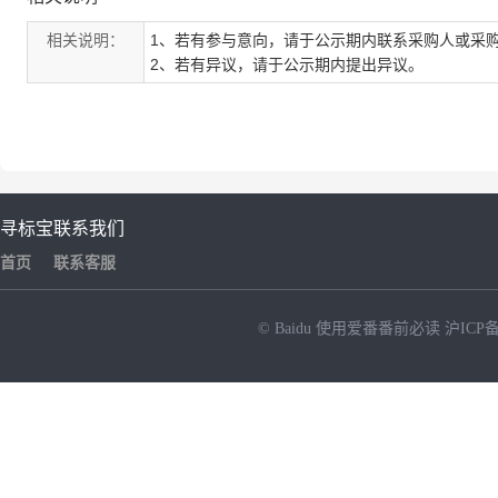
相关说明：
1、若有参与意向，请于公示期内联系采购人或采
2、若有异议，请于公示期内提出异议。
寻标宝
联系我们
首页
联系客服
© Baidu
使用爱番番前必读
沪ICP备
NEW
HOT