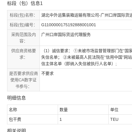
标段（包）信息1
标段(包)名称：
湖北中外运集装箱运输有限公司-广州口岸国际货
标段(包)编号：
G1100000175192888001001
采购范围及内
广州口岸国际货运代理服务
容：
供应商资格要
（1）诚信要求： ①未被市场监督管理部门在“国家企业
求：
失信名单； ②未被最高人民法院在“信用中国”网站（ww
信主体名单（即纳入失信被执行人名单）;
是否要求供应商
不要求
使用CA数字证
书参与：
明细信息
名称
数量
单位
包干费
1
TEU
相关说明