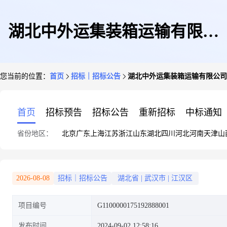
湖北中外运集装箱运输有限公
您当前的位置：
首页
招标｜招标公告
湖北中外运集装箱运输有限公司
司-广州口岸国际货运代理服务-
首页
招标预告
招标公告
重新招标
中标通知
省份地区：
北京
广东
上海
江苏
浙江
山东
湖北
四川
河北
河南
天津
山
单一来源采购-邀请函
2026-08-08
招标｜招标公告
湖北省
|
武汉市
|
江汉区
项目编号
G1100000175192888001
发布时间
2024-09-02 12:58:16