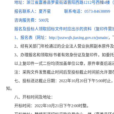
地址：
浙江省嘉善县罗星街道晋阳西路
1212号西幢4
报名联系人：
夏齐星
联系电话：
0573-84638899
咨询服务费：
500元
报名及投标人领取招标文件时应出示的资料（复印件需
1、报名表（网址：
http://jxszwsjb.jiaxing.gov.cn/jsmain/
，
2、
经有关部门年检通过
的
企业法人营业执照副本原件及
3、办理报名和领取标书者有效身份证及复印件，如委
以上复印件一式二份均须加盖单位公章，原件审查后返
注：采购文件发售截止时间后至投标截止时间前允许潜
七、投标送达截止日期：
2022
年
10
月
20
日
下午
5:00
时止
知
。
八、开标时间及地址：
开标时间：
2022
年
10
月
21
日
下午
2:00
时整
。