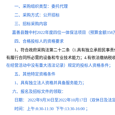
一、采购组织类型：委托代理
二、采购方式：公开招标
三、招标采购内容
嘉善县魏中村
2022年度四位一体保洁项目
（预算金额
35
四、合格投标人的资格要求
1、符合政府采购法第二十二条（1.具有独立承担民事责
有履行合同所必需的设备和专业技术能力；4.有依法缴纳税
在经营活动中没有重大违法记录）规定的投标人资格条件；
五、其他特定资格条件
1
、具有独立法人资格并具备服务能力；
六、
报名及招标文件的领取
：
日期：
20
22
年
9
月
30
日至
20
22
年
10
月
17
日（双休日及法
时间：上午
:
8
:
3
0-11:30 下午:
13
:
3
0-16:
0
0
；