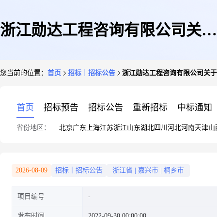
浙江勋达工程咨询有限公司关于
您当前的位置：
首页
招标｜招标公告
浙江勋达工程咨询有限公司关于
嘉善县魏中村2022年度四位一体
首页
招标预告
招标公告
重新招标
中标通知
省份地区：
北京
广东
上海
江苏
浙江
山东
湖北
四川
河北
河南
天津
山
保洁项目公开招标公告
2026-08-09
招标｜招标公告
浙江省
|
嘉兴市
|
桐乡市
项目编号
发布时间
2022-09-30 00:00:00