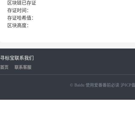
区块链已存证
存证时间：
存证哈希值：
区块高度：
寻标宝
联系我们
首页
联系客服
© Baidu
使用爱番番前必读
沪ICP备
NEW
HOT