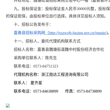
开标地址：
魏塘街道招标采购交易中心一楼（嘉善县环
九、投标保证金：投标保证金人民币
30000元整，
投标保
的保证担保，由投标单位自行选择。具体详见投标人须知。
十、
招标公告发布于：
嘉善县招标采购网
（
http://jxszwsjb.jiaxing.gov.cn/jsmain/
)
十一、招标人、委托代理机构联系方式
招标人名称：嘉善县魏塘街道魏中村股份经济合作社
采购单位联系人：陈先生
联系电话：
0573-84751323
代理机构名称：
浙江勋达工程咨询有限公司
联系人：
夏齐星
联系电话：
0573-84638899
传真：
0573-84
7
38899