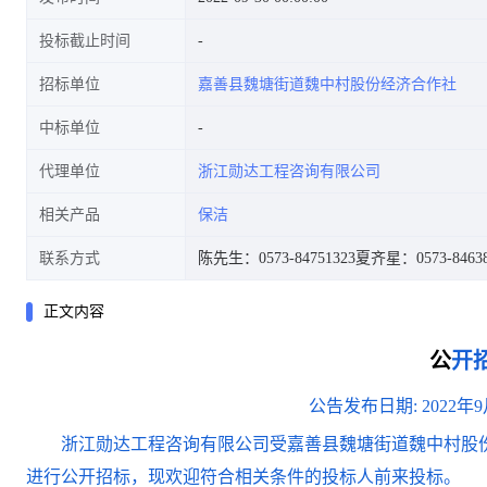
投标截止时间
招标单位
嘉善县魏塘街道魏中村股份经济合作社
中标单位
代理单位
浙江勋达工程咨询有限公司
相关产品
保洁
联系方式
陈先生：0573-84751323
夏齐星：0573-84638
正文内容
公
开
公告发布日期
:
20
22
年
9
浙江勋达工程咨询有限公司
受嘉善县魏塘街道魏中村股
进行公开招标，
现
欢迎符合相关条件的投标人前来投标。