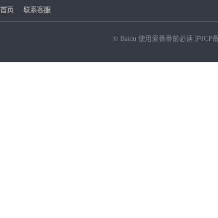
首页
联系客服
© Baidu
使用爱番番前必读
沪ICP备
NEW
HOT
暂时没有搜索结果…