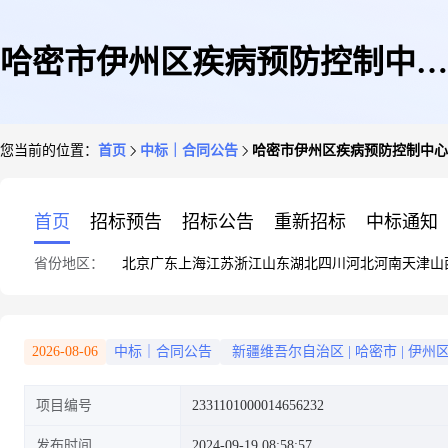
哈密市伊州区疾病预防控制中心
您当前的位置：
首页
中标｜合同公告
哈密市伊州区疾病预防控制中心
的合同公告
首页
招标预告
招标公告
重新招标
中标通知
省份地区：
北京
广东
上海
江苏
浙江
山东
湖北
四川
河北
河南
天津
山
2026-08-06
中标｜合同公告
新疆维吾尔自治区
|
哈密市
|
伊州
项目编号
2331101000014656232
发布时间
2024-09-19 08:58:57