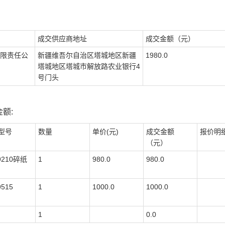
成交供应商地址
成交金额（元）
限责任公
新疆维吾尔自治区塔城地区新疆
1980.0
塔城地区塔城市解放路农业银行4
号门头
额:
型号
数量
单价(元)
成交金额
报价明
（元）
9210碎纸
1
980.0
980.0
9515
1
1000.0
1000.0
1
0.0