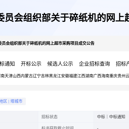
委员会组织部关于碎纸机的网上
委员会组织部关于碎纸机的网上超市采购项目成交公告
标通知
开标公示
候选人公示
企业招标查询
招标
河南
天津
山西
内蒙古
辽宁
吉林
黑龙江
安徽
福建
江西
湖南
广西
海南
重庆
贵州
地区
|
塔城市
招标状态
中标｜中标通知
标书获取截止时间