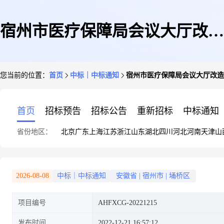
宿州市医疗保障局会议大厅改造
您当前的位置：
首页
中标｜中标通知
宿州市医疗保障局会议大厅改造
采购项目成交结果公告
首页
招标预告
招标公告
重新招标
中标通知
省份地区：
北京
广东
上海
江苏
浙江
山东
湖北
四川
河北
河南
天津
山
2026-08-08
中标｜中标通知
安徽省
|
宿州市
|
埇桥区
项目编号
AHFXCG-20221215
发布时间
2022-12-21 16:57:12