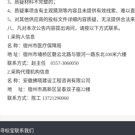
3、质疑材料不完整的；
4、质疑事项含有主观猜测等内容且未提供有效线索、难以
5、对其他供应商的投标文件详细内容质疑，无法提供合法
八、凡对本次公告内容提出询问，请按以下方式联系。
1.采购人信息
名
称：
宿州市医疗保障局
地
址：
宿州市埇桥区磬云北路与银河一路东北
100米六楼
联系方式：
赵主任
0557-3060050
2.采购代理机构信息
名
称：
安徽拂晓建设工程咨询有限公司
地
址：
宿州市高新区呈泰双子座
22楼
联系方式：
陈工
13721290060
寻标宝
联系我们