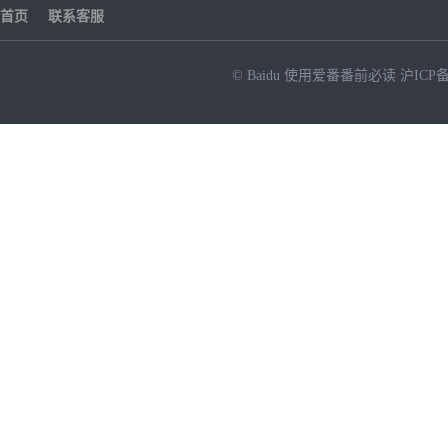
首页
联系客服
© Baidu
使用爱番番前必读
沪ICP备
NEW
HOT
暂时没有搜索结果…