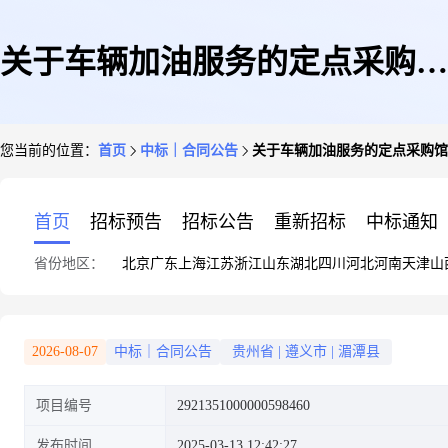
关于车辆加油服务的定点采购馆
您当前的位置：
首页
中标｜合同公告
关于车辆加油服务的定点采购馆
合同公告
首页
招标预告
招标公告
重新招标
中标通知
省份地区：
北京
广东
上海
江苏
浙江
山东
湖北
四川
河北
河南
天津
山
2026-08-07
中标｜合同公告
贵州省
|
遵义市
|
湄潭县
项目编号
2921351000000598460
发布时间
2025-03-13 12:42:27