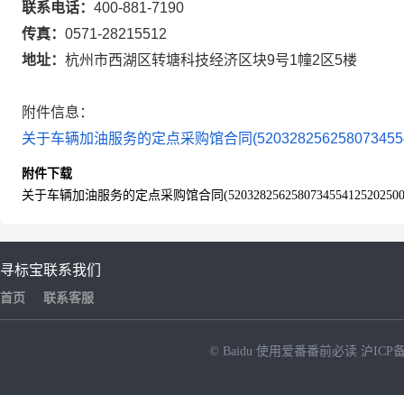
联系电话：
400-881-7190
传真：
0571-28215512
地址：
杭州市西湖区转塘科技经济区块9号1幢2区5楼
附件信息：
关于车辆加油服务的定点采购馆合同(5203282562580734554125
附件下载
关于车辆加油服务的定点采购馆合同(520328256258073455412520250008
寻标宝
联系我们
首页
联系客服
© Baidu
使用爱番番前必读
沪ICP备
NEW
HOT