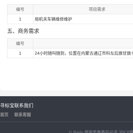
编号
项目需求
1
局机关车辆维修维护
五、商务需求
编号
1
24小时随叫随到，位置在内蒙古通辽市科左后旗甘旗
寻标宝
联系我们
首页
联系客服
© Baidu
使用爱番番前必读
沪ICP备