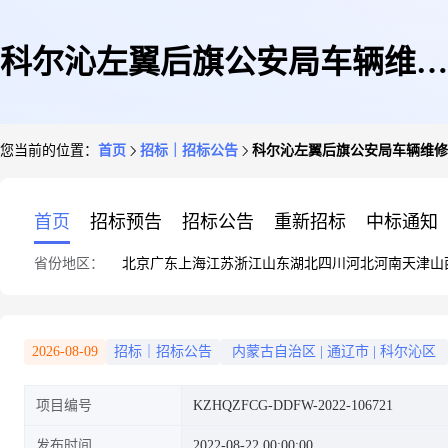
科尔沁左翼后旗公安局车辆维修
您当前的位置：
首页
招标｜招标公告
科尔沁左翼后旗公安局车辆维修
和保养服务定点竞价采购公告
首页
招标预告
招标公告
重新招标
中标通知
省份地区：
北京
广东
上海
江苏
浙江
山东
湖北
四川
河北
河南
天津
山
2026-08-09
招标｜招标公告
内蒙古自治区
|
通辽市
|
科尔沁区
项目编号
KZHQZFCG-DDFW-2022-106721
发布时间
2022-08-22 00:00:00