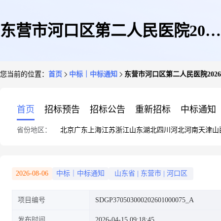
东营市河口区第二人民医院2026
您当前的位置：
首页
中标｜中标通知
东营市河口区第二人民医院202
年保安服务定点竞价成交公告
首页
招标预告
招标公告
重新招标
中标通知
省份地区：
北京
广东
上海
江苏
浙江
山东
湖北
四川
河北
河南
天津
山
2026-08-06
中标｜中标通知
山东省
|
东营市
|
河口区
项目编号
SDGP370503000202601000075_A
发布时间
2026-04-15 09:18:45