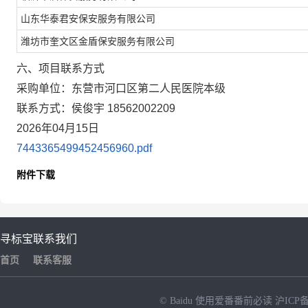
山东华泰君安保安服务有限公司
潍坊市奎文区金盾保安服务有限公司
六、项目联系方式
采购单位：东营市河口区第二人民医院本级
联系方式：侯俊宇 18562002209
2026年04月15日
7443365499452456960.pdf
附件下载
寻标宝
联系我们
首页
联系客服
© Baidu
使用爱番番前必读
沪ICP备