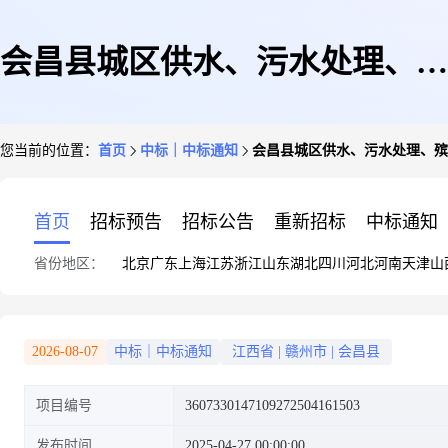
会昌县城区供水、污水处理、殡
您当前的位置：
首页
中标｜中标通知
会昌县城区供水、污水处理、殡
葬服务成本监审
首页
招标预告
招标公告
重新招标
中标通知
省份地区：
北京
广东
上海
江苏
浙江
山东
湖北
四川
河北
河南
天津
山
2026-08-07
中标｜中标通知
江西省
|
赣州市
|
会昌县
项目编号
3607330147109272504161503
发布时间
2025-04-27 00:00:00