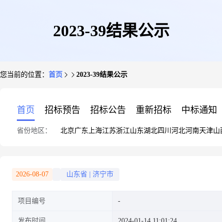
2023-39结果公示
您当前的位置：
首页
2023-39结果公示
首页
招标预告
招标公告
重新招标
中标通知
省份地区：
北京
广东
上海
江苏
浙江
山东
湖北
四川
河北
河南
天津
山
2026-08-07
山东省
|
济宁市
项目编号
发布时间
2024-01-14 11:01:24