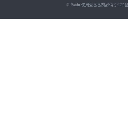
© Baidu
使用爱番番前必读
沪ICP备
NEW
HOT
暂时没有搜索结果…