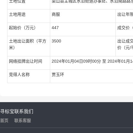
土地位置
梁山县主城区水泊街道办事处、水泊南路路
土地用途
商服
出让年
起始价（万元）
447
成交价
土地出让面积（平方
3500
出让成
米）
价（元/
网络挂牌出让时间
2024年01月04日09时00分
至
2024年01月
竞得人名称
贾玉环
寻标宝
联系我们
首页
联系客服