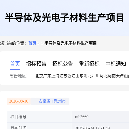
半导体及光电子材料生产项目
您当前的位置：
首页
半导体及光电子材料生产项目
首页
招标预告
招标公告
重新招标
中标通知
省份地区：
北京
广东
上海
江苏
浙江
山东
湖北
四川
河北
河南
天津
山
2026-08-10
安徽省
|
滁州市
项目编号
mh2660
发布时间
2025-06-24 17:21:49