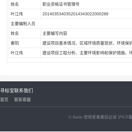
姓名
职业资格证书管理号
叶江伟
2014035340352014343022000288
主要编制人员
姓名
主要编写内容
秦阳
建设项目基本情况、区域环境质量现状、环境保
叶江伟
建设项目工程分析、主要环境影响和保护措施、
寻标宝
联系我们
首页
联系客服
© Baidu
使用爱番番前必读
沪ICP备