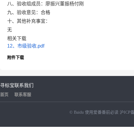
八、验收组成员：
廖振兴董振杨付刚
九、验收意见：
合格
十、其他补充事宜：
无
相关下载
12、市级验收.pdf
附件下载
寻标宝
联系我们
首页
联系客服
© Baidu
使用爱番番前必读
沪ICP备
NEW
HOT