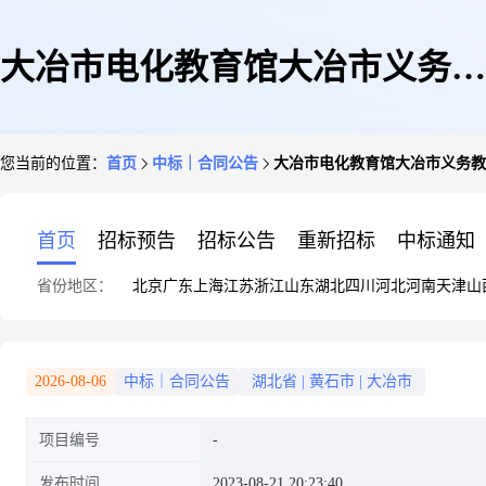
大冶市电化教育馆大冶市义务教
您当前的位置：
首页
中标｜合同公告
大冶市电化教育馆大冶市义务教
育薄弱环节改善及能力提升建设
首页
招标预告
招标公告
重新招标
中标通知
省份地区：
北京
广东
上海
江苏
浙江
山东
湖北
四川
河北
河南
天津
山
数字教育资源接收和播放设备采
2026-08-06
中标｜合同公告
湖北省
|
黄石市
|
大冶市
项目编号
购项目项目验收结果公告
发布时间
2023-08-21 20:23:40