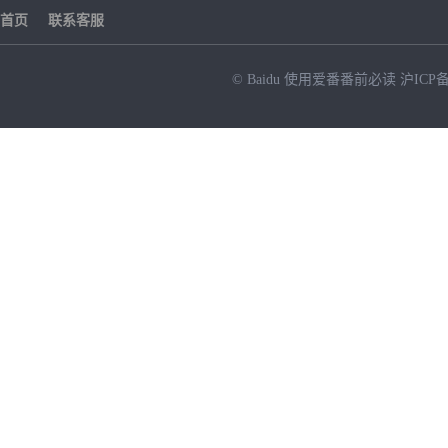
首页
联系客服
© Baidu
使用爱番番前必读
沪ICP备
NEW
HOT
暂时没有搜索结果…