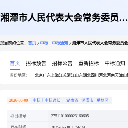
湘潭市人民代表大会常务委员会
您当前的位置：
首页
中标｜中标通知
湘潭市人民代表大会常务委员会
办公室关于图书馆和档案馆服务
首页
招标预告
招标公告
重新招标
中标通知
省份地区：
北京
广东
上海
江苏
浙江
山东
湖北
四川
河北
河南
天津
山
的网上超市采购项目成交公告
2026-08-09
中标｜中标通知
湖南省
|
湘潭市
|
岳塘区
项目编号
2751101000023160605
发布时间
2025-07-30 11:56:34