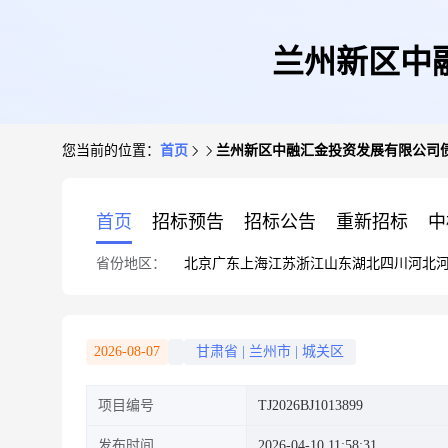
兰州新区中
您当前的位置：
首页
兰州新区中融汇金投资发展有限公司
首页
招标预告
招标公告
重新招标
中
省份地区：
北京
广东
上海
江苏
浙江
山东
湖北
四川
河北
2026-08-07
甘肃省
|
兰州市
|
城关区
项目编号
TJ2026BJ1013899
发布时间
2026-04-10 11:58:31