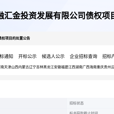
融汇金投资发展有限公司债权项
债权项目的处置公告
标通知
开标公示
候选人公示
企业招标查询
招标
河南
天津
山西
内蒙古
辽宁
吉林
黑龙江
安徽
福建
江西
湖南
广西
海南
重庆
贵州
招标状态
标书获取截止时间