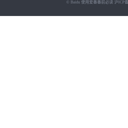
© Baidu
使用爱番番前必读
沪ICP备
NEW
HOT
暂时没有搜索结果…