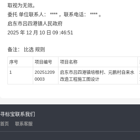
取视为无效。
委托
单位联系人：
****
，联系电话：
****
。
启东市吕四港镇人民政府
2025
年
12
月
10
日
09
:46:51
备注：
比选
规则
序号
项目编号
项目名称
1
20251209
启东市吕四港镇培根村、元鹏村自来水
0003
改造工程施工图设计
寻标宝
联系我们
首页
联系客服