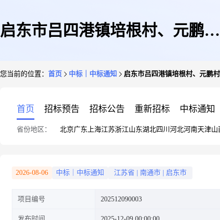
启东市吕四港镇培根村、元鹏村
您当前的位置：
首页
中标｜中标通知
启东市吕四港镇培根村、元鹏村
自来水改造工程施工图设计
首页
招标预告
招标公告
重新招标
中标通知
省份地区：
北京
广东
上海
江苏
浙江
山东
湖北
四川
河北
河南
天津
山
2026-08-06
中标｜中标通知
江苏省
|
南通市
|
启东市
项目编号
202512090003
发布时间
2025-12-09 00:00:00