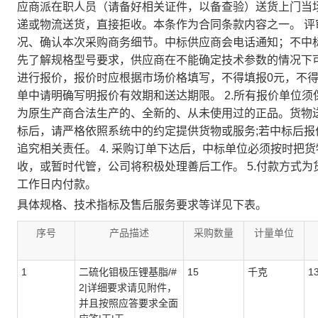
应商派在职人员（请备好相关证件，以备查验）送货上门当
递或物流送货，直接拒收。本条作为合同条款内容之一。 
况、确认本次采购商务细节。中标供应商会电话通知；不中标不
先了解规格型号要求，供应商在不能确定技术参数的情况下可通
进行报价，报价时应根据市场价格填写，不得填报0元，不
单中请明确写明报价有效期和送达期限。 2.所有报价单位
为原生产商合法生产的、全新的、从未使用过的正品。货物送
标后，请严格依照系统中的约定提供货物或服务;若中标后
追究相关责任。 4. 采购订单下达后，中标单位必须按时
收，或暂时代管，公司将积极处理善后工作。 5.付款方式为
工作日内付款。
具体规格、技术指标及售后服务要求等详见下表。
序号
产品描述
采购数量
计量单位
1
二硫化钼极压锂基脂/#
15
千克
1
2|详细要求请见附件，
并且按照应答要求全面