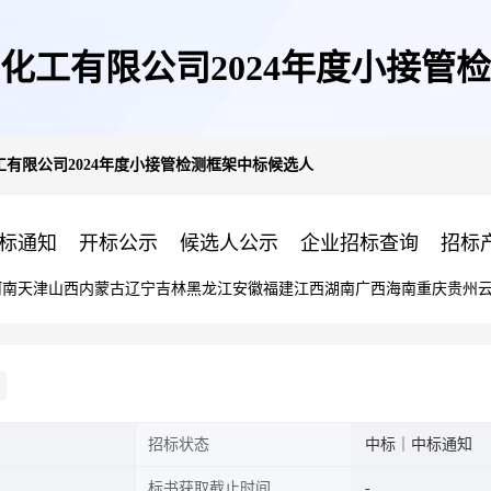
化工有限公司2024年度小接管
有限公司2024年度小接管检测框架中标候选人
标通知
开标公示
候选人公示
企业招标查询
招标
河南
天津
山西
内蒙古
辽宁
吉林
黑龙江
安徽
福建
江西
湖南
广西
海南
重庆
贵州
招标状态
中标｜中标通知
标书获取截止时间