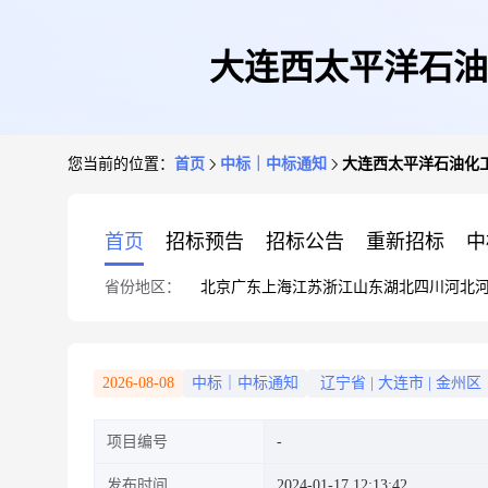
大连西太平洋石油
您当前的位置：
首页
中标｜中标通知
大连西太平洋石油化工
首页
招标预告
招标公告
重新招标
中
省份地区：
北京
广东
上海
江苏
浙江
山东
湖北
四川
河北
2026-08-08
中标｜中标通知
辽宁省
|
大连市
|
金州区
项目编号
发布时间
2024-01-17 12:13:42