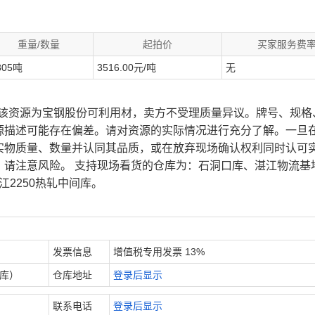
重量/数量
起拍价
买家服务费
805吨
3516.00元/吨
无
、该资源为宝钢股份可利用材，卖方不受理质量异议。牌号、规格
源描述可能存在偏差。请对资源的实际情况进行充分了解。一旦
实物质量、数量并认同其品质，或在放弃现场确认权利同时认可
，请注意风险。 支持现场看货的仓库为：石洞口库、湛江物流基
江2250热轧中间库。
发票信息
增值税专用发票 13%
内库）
仓库地址
登录后显示
联系电话
登录后显示