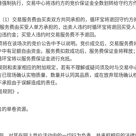
请强制执行，交易中心将违约方的竞价保证金全数划转给守约方
：（1）交易服务费由买卖双方共同承担的，循环宝将退回守约方
易服务费由买受人单方承担的，出卖人违约时循环宝将退回买受人
的违约金；买受人违约时交易服务费不予退回。
事项将在该场次的竞价公告中予以说明。竞价成交后，交易服务费
户中有足额自由资金。服务费扣款成功后，服务费保证金将释放
循环宝将以服务费保证金进行充抵。
规则和卖家相应的附加规定，若有不理解或疑问须及时与交易中
方已现场确认实物质量、数量并认同其品质，或在放弃现场确认
不承担由于误解造成的责任。
易规则》。
售的单卷资源。
规则，对其在网上竞价活动中的一切行为负责，并承担相应的法律