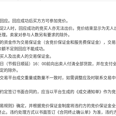
行回应。回应成功后买方方可参加竞价。
足2人时，回应成功的竞买人亦无法出价。竞价结束显示为无人
处理。卖家对参与人数另有要求的除外。
度的资金作为交易保证金（含竞价保证金和服务费保证金），交易
余额不足则回应不能成功。
竞买人及出卖人的交易保证金。
日（节假日顺延）16：00前向出卖人付清全部货款，并在支付
约定的除外。
子交易平台成交重量或数量不一致时，如需调整应及时联系交易中
。约定签订书面合同的，应当以平台生成的《成交通知单》作为竞
交易规则》确定，并根据竞价保证金制度将违约方的竞价保证金全
终止。违约处理方式以书面签订《合同终止确认单》为准，违约