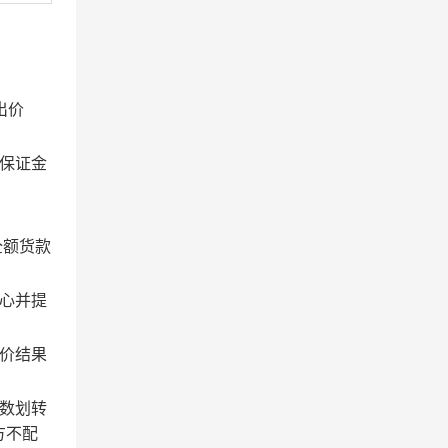
出价
保证金
全额货款
心并提
价结果
数划转
方不配