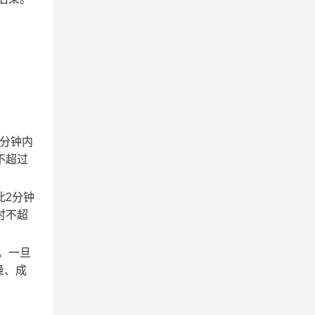
2分钟内
不超过
此2分钟
时不超
。一旦
量、成