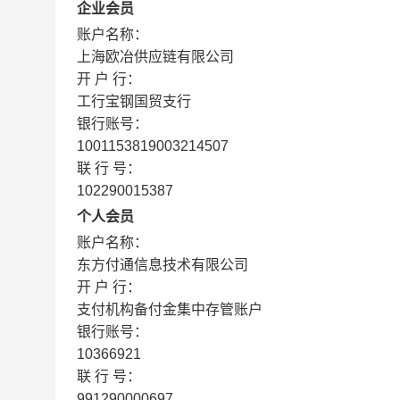
企业会员
账户名称：
上海欧冶供应链有限公司
开 户 行：
工行宝钢国贸支行
银行账号：
1001153819003214507
联 行 号：
102290015387
个人会员
账户名称：
东方付通信息技术有限公司
开 户 行：
支付机构备付金集中存管账户
银行账号：
10366921
联 行 号：
991290000697