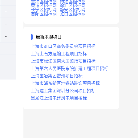
青浦区招标网
杨浦区招标网
黄浦区招标网
徐汇区招标网
长宁区招标网
静安区招标网
普陀区招标网
虹口区招标网
最新采购项目
上海市虹口区商务委员会项目招标
上海土石方运输工程项目招标
上海市松江区南大居菜场项目招标
上海第六人民医院东院扩建工程项目招标
上海宝冶集团雷州项目招标
上海市浦东新区地铁站装饰项目招标
上海建工集团深圳分公司项目招标
黑龙江上海电建风电项目招标