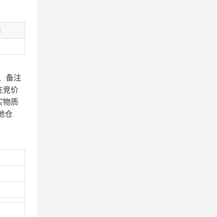
率
、备注
在竞价
实物质
地仓