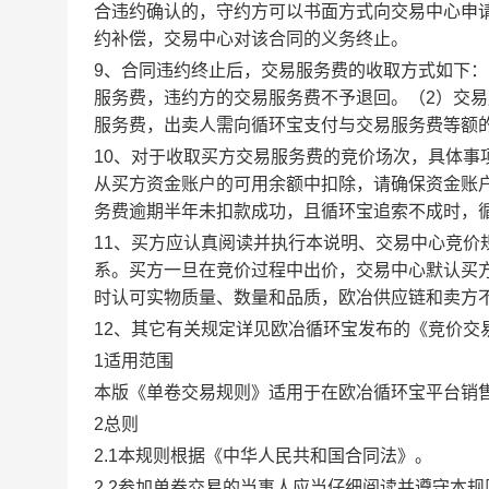
合违约确认的，守约方可以书面方式向交易中心申
约补偿，交易中心对该合同的义务终止。
9、合同违约终止后，交易服务费的收取方式如下
服务费，违约方的交易服务费不予退回。（2）交
服务费，出卖人需向循环宝支付与交易服务费等额
10、对于收取买方交易服务费的竞价场次，具体
从买方资金账户的可用余额中扣除，请确保资金账
务费逾期半年未扣款成功，且循环宝追索不成时，
11、买方应认真阅读并执行本说明、交易中心竞价
系。买方一旦在竞价过程中出价，交易中心默认买
时认可实物质量、数量和品质，欧冶供应链和卖方
12、其它有关规定详见欧冶循环宝发布的《竞价交
1适用范围
本版《单卷交易规则》适用于在欧冶循环宝平台销
2总则
2.1本规则根据《中华人民共和国合同法》。
2.2参加单卷交易的当事人应当仔细阅读并遵守本