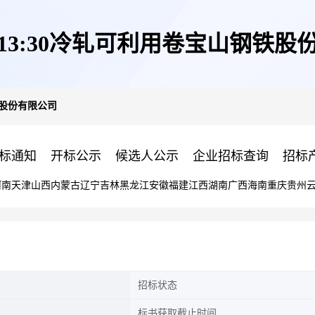
日13:30冷轧可利用卷宝山钢铁
铁股份有限公司
标通知
开标公示
候选人公示
企业招标查询
招标
河南
天津
山西
内蒙古
辽宁
吉林
黑龙江
安徽
福建
江西
湖南
广西
海南
重庆
贵州
招标状态
标书获取截止时间