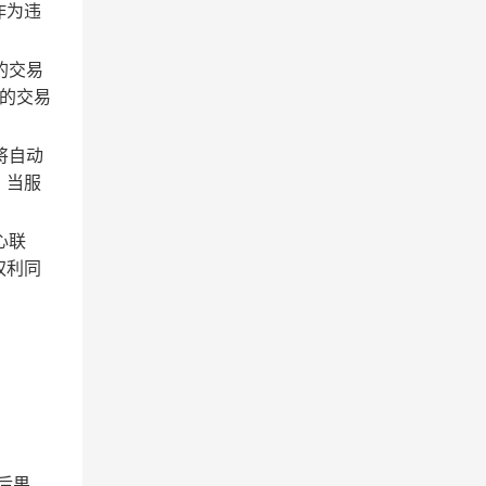
作为违
的交易
的交易
将自动
；当服
心联
权利同
后果。