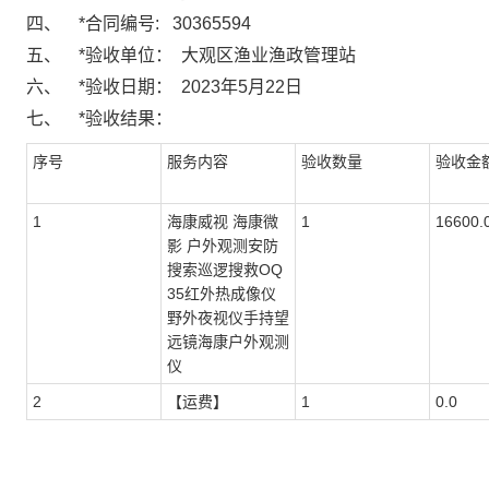
四、
*
合同编号:
30365594
五、
*
验收单位：
大观区渔业渔政管理站
六、
*
验收日期：
2023年5月22日
七、
*
验收结果：
序号
服务内容
验收数量
验收金额
1
海康威视 海康微
1
16600.
影 户外观测安防
搜索巡逻搜救OQ
35红外热成像仪
野外夜视仪手持望
远镜海康户外观测
仪
2
【运费】
1
0.0