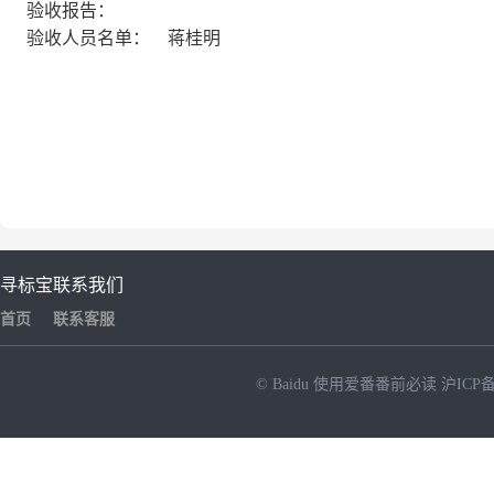
验收报告：
验收人员名单：
蒋桂明
寻标宝
联系我们
首页
联系客服
© Baidu
使用爱番番前必读
沪ICP备
NEW
HOT