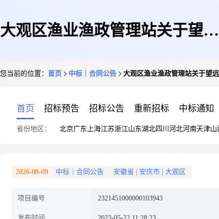
大观区渔业渔政管理站关于望远
您当前的位置：
首页
中标｜合同公告
大观区渔业渔政管理站关于望远
镜/夜视仪/户外眼镜的网上超市
首页
招标预告
招标公告
重新招标
中标通知
省份地区：
北京
广东
上海
江苏
浙江
山东
湖北
四川
河北
河南
天津
山
采购项目合同履约验收公告
2026-08-09
中标｜合同公告
安徽省
|
安庆市
|
大观区
项目编号
2321451000000103943
发布时间
2023-05-22 11:28:23