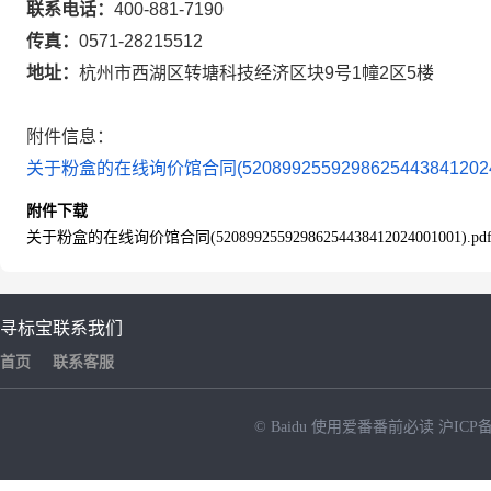
联系电话：
400-881-7190
传真：
0571-28215512
地址：
杭州市西湖区转塘科技经济区块9号1幢2区5楼
附件信息：
关于粉盒的在线询价馆合同(5208992559298625443841202400
附件下载
关于粉盒的在线询价馆合同(52089925592986254438412024001001).pd
寻标宝
联系我们
首页
联系客服
© Baidu
使用爱番番前必读
沪ICP备
NEW
HOT