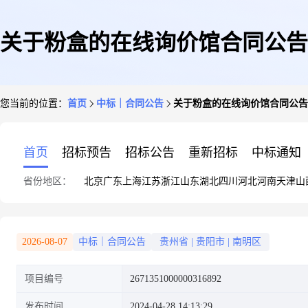
关于粉盒的在线询价馆合同公告
您当前的位置：
首页
中标｜合同公告
关于粉盒的在线询价馆合同公告
首页
招标预告
招标公告
重新招标
中标通知
省份地区：
北京
广东
上海
江苏
浙江
山东
湖北
四川
河北
河南
天津
山
2026-08-07
中标｜合同公告
贵州省
|
贵阳市
|
南明区
项目编号
2671351000000316892
发布时间
2024-04-28 14:13:29