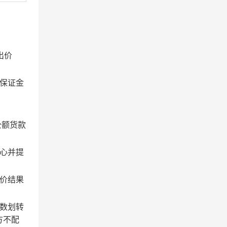
出价
保证金
全额货款
心并提
价结果
数划转
方不配