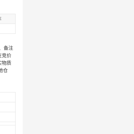
率
、备注
在竞价
实物质
地仓