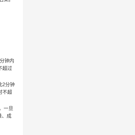
2分钟内
不超过
此2分钟
时不超
。一旦
量、成