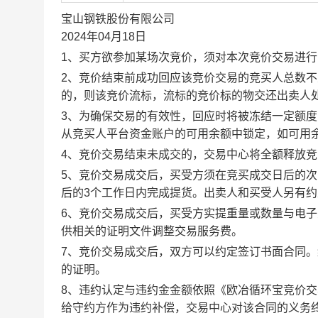
宝山钢铁股份有限公司
2024年04月18日
1、买方欲参加某场次竞价，须对本次竞价交易进
2、竞价结束前成功回应该竞价交易的竞买人总数不
的，则该竞价流标，流标的竞价标的物交还出卖人
3、为确保交易的有效性，回应时将被冻结一定额
从竞买人平台资金账户的可用余额中锁定，如可用
4、竞价交易结束未成交的，交易中心将全额释放
5、竞价交易成交后，买受方须在竞买成交日后的次
后的3个工作日内完成提货。出卖人和买受人另有
6、竞价交易成交后，买受方实提重量或数量与电
供相关的证明文件调整交易服务费。
7、竞价交易成交后，双方可以约定签订书面合同
的证明。
8、违约认定与违约金金额依照《欧冶循环宝竞价
给守约方作为违约补偿，交易中心对该合同的义务