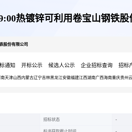
日09:00热镀锌可利用卷宝山钢铁
山钢铁股份有限公司
标通知
开标公示
候选人公示
企业招标查询
招标
河南
天津
山西
内蒙古
辽宁
吉林
黑龙江
安徽
福建
江西
湖南
广西
海南
重庆
贵州
招标状态
标书获取截止时间