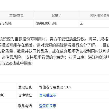
重量/数量
起拍价
买家服务费
2.345吨
3566.00元/吨
无
、该资源为宝钢股份可利用材，卖方不受理质量异议。牌号、规格
源描述可能存在偏差。请对资源的实际情况进行充分了解。一旦
实物质量、数量并认同其品质，或在放弃现场确认权利同时认可
，请注意风险。 支持现场看货的仓库为：石洞口库、湛江物流基
江2250热轧中间库。
发票信息
增值税专用发票 13%
内库）
仓库地址
登录后显示
联系电话
登录后显示