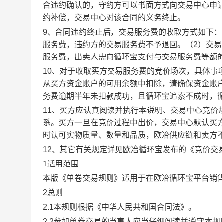
合违约确认的，守约方可以书面方式向交易中心申
约补偿，交易中心对该合同的义务终止。
9、合同违约终止后，交易服务费的收取方式如下
服务费，违约方的交易服务费不予退回。（2）交
服务费，出卖人需向循环宝支付与交易服务费等额
10、对于收取买方交易服务费的竞价场次，具体
从买方资金账户的可用余额中扣除，请确保资金账
务费逾期半年未扣款成功，且循环宝追索不成时，
11、买方应认真阅读并执行本说明、交易中心竞价
系。买方一旦在竞价过程中出价，交易中心默认买
时认可实物质量、数量和品质，欧冶供应链和卖方
12、其它有关规定详见欧冶循环宝发布的《竞价交
1适用范围
本版《单卷交易规则》适用于在欧冶循环宝平台销
2总则
2.1本规则根据《中华人民共和国合同法》。
2.2参加单卷交易的当事人应当仔细阅读并遵守本