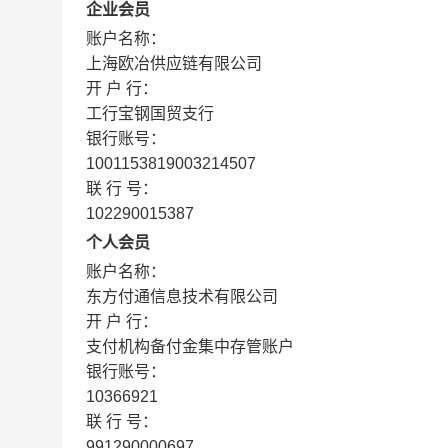
企业会员
账户名称：
上海欧冶供应链有限公司
开 户 行：
工行宝钢国贸支行
银行账号：
1001153819003214507
联 行 号：
102290015387
个人会员
账户名称：
东方付通信息技术有限公司
开 户 行：
支付机构备付金集中存管账户
银行账号：
10366921
联 行 号：
991290000697