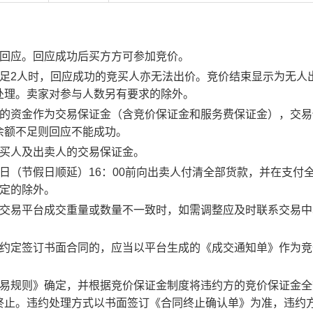
行回应。回应成功后买方方可参加竞价。
足2人时，回应成功的竞买人亦无法出价。竞价结束显示为无人
处理。卖家对参与人数另有要求的除外。
度的资金作为交易保证金（含竞价保证金和服务费保证金），交易
余额不足则回应不能成功。
竞买人及出卖人的交易保证金。
日（节假日顺延）16：00前向出卖人付清全部货款，并在支付
约定的除外。
子交易平台成交重量或数量不一致时，如需调整应及时联系交易中
。约定签订书面合同的，应当以平台生成的《成交通知单》作为竞
交易规则》确定，并根据竞价保证金制度将违约方的竞价保证金全
终止。违约处理方式以书面签订《合同终止确认单》为准，违约