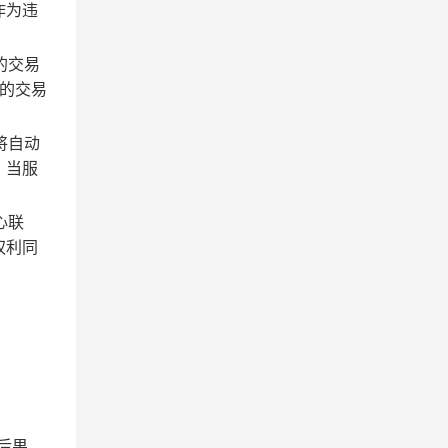
作为违
的交易
的交易
将自动
；当服
心联
权利同
后果。