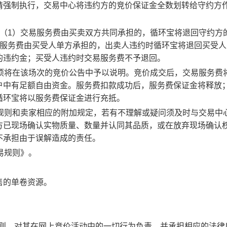
请强制执行，交易中心将违约方的竞价保证金全数划转给守约方
：（1）交易服务费由买卖双方共同承担的，循环宝将退回守约方
易服务费由买受人单方承担的，出卖人违约时循环宝将退回买受人
的违约金；买受人违约时交易服务费不予退回。
事项将在该场次的竞价公告中予以说明。竞价成交后，交易服务费
户中有足额自由资金。服务费扣款成功后，服务费保证金将释放
循环宝将以服务费保证金进行充抵。
规则和卖家相应的附加规定，若有不理解或疑问须及时与交易中
方已现场确认实物质量、数量并认同其品质，或在放弃现场确认
不承担由于误解造成的责任。
易规则》。
售的单卷资源。
规则，对其在网上竞价活动中的一切行为负责，并承担相应的法律