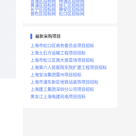
青浦区招标网
杨浦区招标网
黄浦区招标网
徐汇区招标网
长宁区招标网
静安区招标网
普陀区招标网
虹口区招标网
最新采购项目
上海市虹口区商务委员会项目招标
上海土石方运输工程项目招标
上海市松江区南大居菜场项目招标
上海第六人民医院东院扩建工程项目招标
上海宝冶集团雷州项目招标
上海市浦东新区地铁站装饰项目招标
上海建工集团深圳分公司项目招标
黑龙江上海电建风电项目招标