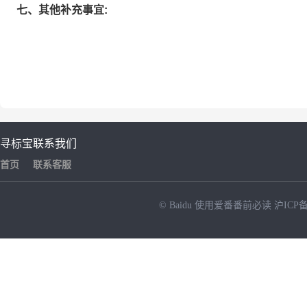
七、其他补充事宜:
寻标宝
联系我们
首页
联系客服
© Baidu
使用爱番番前必读
沪ICP备
NEW
HOT