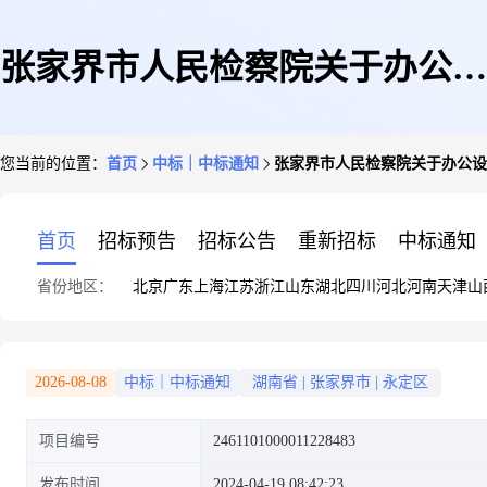
张家界市人民检察院关于办公设
您当前的位置：
首页
中标｜中标通知
张家界市人民检察院关于办公设
备维修和保养服务的网上超市采
首页
招标预告
招标公告
重新招标
中标通知
省份地区：
北京
广东
上海
江苏
浙江
山东
湖北
四川
河北
河南
天津
山
购项目成交公告
2026-08-08
中标｜中标通知
湖南省
|
张家界市
|
永定区
项目编号
2461101000011228483
发布时间
2024-04-19 08:42:23