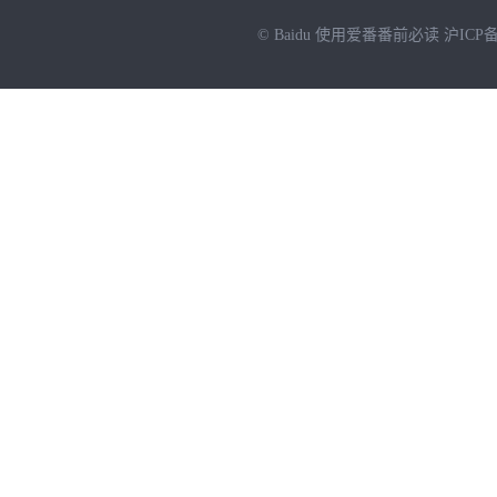
© Baidu
使用爱番番前必读
沪ICP备
NEW
HOT
暂时没有搜索结果…