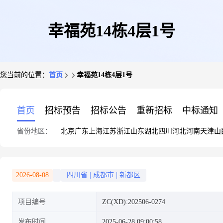
幸福苑14栋4层1号
您当前的位置：
首页
幸福苑14栋4层1号
首页
招标预告
招标公告
重新招标
中标通知
省份地区：
北京
广东
上海
江苏
浙江
山东
湖北
四川
河北
河南
天津
山
2026-08-08
四川省
|
成都市
|
新都区
项目编号
ZC(XD):202506-0274
发布时间
2025-06-28 09:00:58