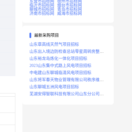
东营市招标网
德州市招标网
临沂市招标网
烟台市招标网
聊城市招标网
青岛市招标网
济南市招标网
威海市招标网
最新采购项目
山东章高线天然气项目招标
山东出入境边防检查总站零星周转房整修
项目招标中标
山东裕龙岛炼化一体化项目招标
2023山东集中式路上风电项目招标
中电建山东聊城临清风电项目招标
山东将军春天物业管理有限公司秩序维护
服务项目招标公告
山东聊城五洲风电项目招标
芜湖安得智联科技有限公司山东分公司济
南地区快递项目招标公告