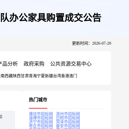
队办公家具购置成交公告
更新时间：2026-07-20
产品分析
政府采购
公共资源交易中心
云南
西藏
陕西
甘肃
青海
宁夏
新疆
台湾
香港
澳门
热门城市
潍坊市招标网
滨州市招标网
知
淄博市招标网
日照市招标网
济宁市招标网
菏泽市招标网
枣庄市招标网
泰安市招标网