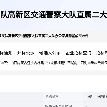
队高新区交通警察大队直属二大
察支队高新区交通警察大队直属二大队办公家具购置成交公告
标通知
开标公示
候选人公示
企业招标查询
招标
河南
天津
山西
内蒙古
辽宁
吉林
黑龙江
安徽
福建
江西
湖南
广西
海南
重庆
贵州
招标状态
中标｜中标通
标书获取截止时间