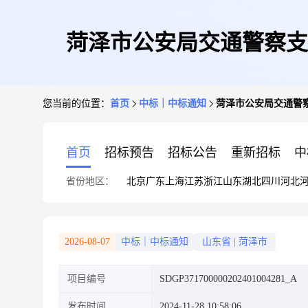
菏泽市公安局交通警察支
您当前的位置：
首页
中标｜中标通知
菏泽市公安局交通警
首页
招标预告
招标公告
重新招标
中
省份地区：
北京
广东
上海
江苏
浙江
山东
湖北
四川
河北
2026-08-07
中标｜中标通知
山东省
|
菏泽市
项目编号
SDGP371700000202401004281_A
发布时间
2024-11-28 10:58:06