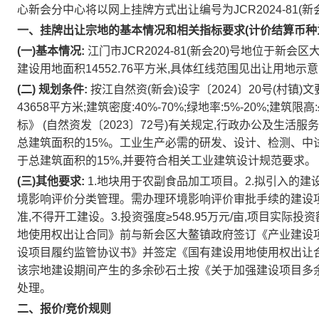
心新会分中心将以网上挂牌方式出让编号为JCR2024-81(
一、挂牌出让宗地的基本情况和相关指标要求(计价结算币种为
(一)基本情况:
江门市JCR2024-81(新会20)号地位于新
建设用地面积14552.76平方米,具体红线范围见出让用地示
(二)
规划条件:
按江自然资(新会)设字〔2024〕20号(村镇)文要
43658平方米;建筑密度:40%-70%;绿地率:5%-20%;
标》 (自然资发〔2023〕72号)有关规定,行政办公及生
总建筑面积的15%。工业生产必需的研发、设计、检测、中
于总建筑面积的15%,并要符合相关工业建筑设计规范要求。
(三)其他要求:
1.地块用于农副食品加工项目。2.拟引入的
境影响评价分类管理。需办理环境影响评价审批手续的建设项
准,不得开工建设。3.投资强度≥548.95万元/亩,项目实际投
地使用权出让合同》前与新会区大鳌镇政府签订《产业建设
设项目履约监管协议书》并签定《国有建设用地使用权出让合
该宗地建设期间产生的多余砂石土按《关于加强建设项目多余砂石
处理。
二、报价/竞价规则