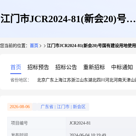
江门市JCR2024-81(新会20)号国
您当前的位置：
首页
江门市JCR2024-81(新会20)号国有建设用
有建设用地使用权网上挂牌出让
首页
招标预告
招标公告
重新招标
中标通知
省份地区：
北京
广东
上海
江苏
浙江
山东
湖北
四川
河北
河南
天津
山
公告
2026-08-06
广东省
|
江门市
|
新会区
项目编号
JCR2024-81
发布时间
2024-06-04 10:19:49