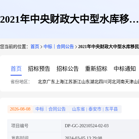
2021年中央财政大中型水库移民
您当前的位置：
首页
中标｜合同公告
2021年中央财政大中型水库移
后期扶持基金(资金)东平县戴庙
首页
招标预告
招标公告
重新招标
中标通知
省份地区：
北京
广东
上海
江苏
浙江
山东
湖北
四川
河北
河南
天津
山
镇东金山村环境综合整治项目
2026-08-08
中标｜合同公告
山东省
|
泰安市
|
东平县
项目编号
DP-GC-20210524-02-03
(便民服务楼)等4个项目第三标
发布时间
2024-03-05 13:29:08