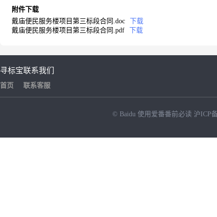
附件下载
戴庙便民服务楼项目第三标段合同.doc
下载
戴庙便民服务楼项目第三标段合同.pdf
下载
寻标宝
联系我们
首页
联系客服
© Baidu
使用爱番番前必读
沪ICP备
NEW
HOT