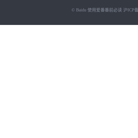
© Baidu
使用爱番番前必读
沪ICP备
NEW
HOT
暂时没有搜索结果…