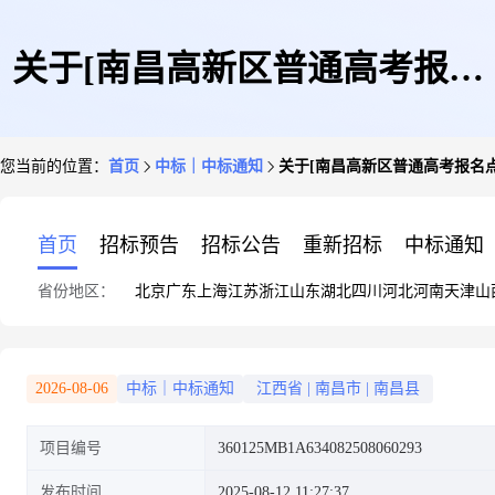
关于[南昌高新区普通高考报名
您当前的位置：
首页
中标｜中标通知
关于[南昌高新区普通高考报名
点二期建设项目监理服务]中选
首页
招标预告
招标公告
重新招标
中标通知
省份地区：
北京
广东
上海
江苏
浙江
山东
湖北
四川
河北
河南
天津
山
结果的公告
2026-08-06
中标｜中标通知
江西省
|
南昌市
|
南昌县
项目编号
360125MB1A634082508060293
发布时间
2025-08-12 11:27:37