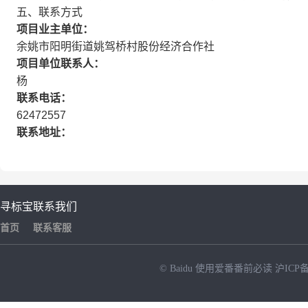
五、联系方式
项目业主单位：
余姚市阳明街道姚驾桥村股份经济合作社
项目单位联系人：
杨
联系电话：
62472557
联系地址：
寻标宝
联系我们
首页
联系客服
© Baidu
使用爱番番前必读
沪ICP备
NEW
HOT