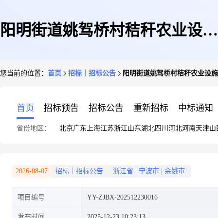
阳明街道姚驾桥村秸秆农业设施
您当前的位置：
首页
招标｜招标公告
阳明街道姚驾桥村秸秆农业设施
用地测绘土地勘测定界比选公告
首页
招标预告
招标公告
重新招标
中标通知
省份地区：
北京
广东
上海
江苏
浙江
山东
湖北
四川
河北
河南
天津
山
2026-08-07
招标｜招标公告
浙江省
|
宁波市
|
余姚市
项目编号
YY-ZJBX-202512230016
发布时间
2025-12-23 10:23:13