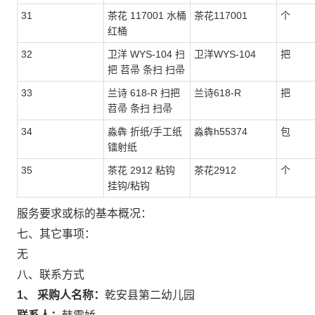
31
茶花 117001 水桶
茶花117001
个
红桶
32
卫洋 WYS-104 扫
卫洋WYS-104
把
把 苕帚 条扫 扫帚
33
兰诗 618-R 扫把
兰诗618-R
把
苕帚 条扫 扫帚
34
淼犇 折纸/手工纸
淼犇h55374
包
镭射纸
35
茶花 2912 粘钩
茶花2912
个
挂钩/粘钩
服务要求或标的基本概况：
七、其它事项：
无
八、联系方式
1、 采购人名称：
乾安县第二幼儿园