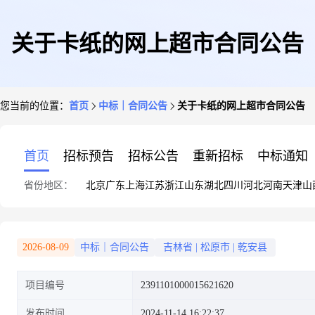
关于卡纸的网上超市合同公告
您当前的位置：
首页
中标｜合同公告
关于卡纸的网上超市合同公告
首页
招标预告
招标公告
重新招标
中标通知
省份地区：
北京
广东
上海
江苏
浙江
山东
湖北
四川
河北
河南
天津
山
2026-08-09
中标｜合同公告
吉林省
|
松原市
|
乾安县
项目编号
2391101000015621620
发布时间
2024-11-14 16:22:37