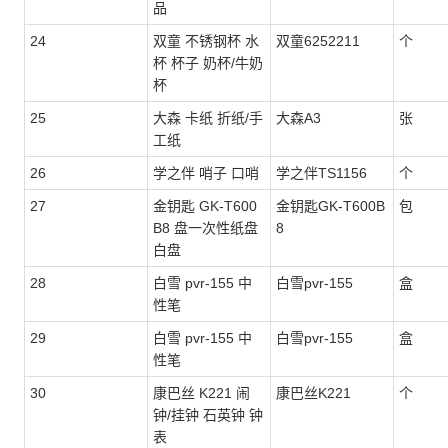
品
24
双童 不锈钢杯 水
双童6252211
个
杯 杯子 奶杯/牛奶
杯
25
大森 卡纸 折纸/手
大森A3
张
工纸
26
学之伴 哨子 口哨
学之伴TS1156
个
27
金钥匙 GK-T600
金钥匙GK-T600B
包
B8 盘一次性纸盘
8
白盘
28
白雪 pvr-155 中
白雪pvr-155
盒
性笔
29
白雪 pvr-155 中
白雪pvr-155
盒
性笔
30
康巴丝 K221 闹
康巴丝K221
个
钟/挂钟 石英钟 钟
表