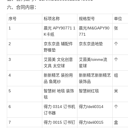
六、合同内容：
序号
标项名称
规格型号
单位
1
晨光 APY90771 1
晨光/M&GAPY90
张
K卡纸
771
2
京东京造 辅配件
京东京造地垫
个
野餐垫
3
艾茵美 文化创意
艾茵美/oinme流
个
文具 太空球
星球
4
新新精艺 装扮用
新新精艺新新精艺
组
品 鱼尾纱
装饰品
5
智慧树 地毯 装饰
智慧树红毯
米
毯
6
得力 0314 订书机
得力/deli0314
个
订书器
7
得力 0015 订书钉
得力/deli0015
盒