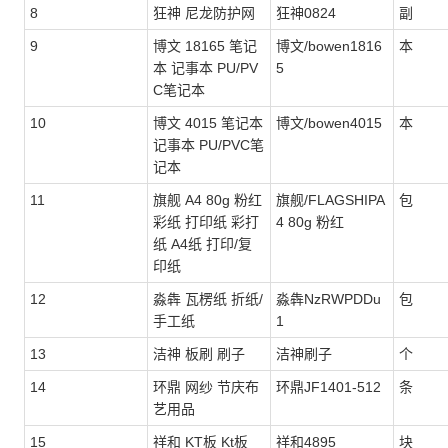
8
狂神 尼龙防护网
狂神0824
副
9
博文 18165 笔记
博文/bowen1816
本
本 记事本 PU/PV
5
C笔记本
10
博文 4015 笔记本
博文/bowen4015
本
记事本 PU/PVC笔
记本
11
旗舰 A4 80g 粉红
旗舰/FLAGSHIPA
包
彩纸 打印纸 彩打
4 80g 粉红
纸 A4纸 打印/复
印纸
12
淼犇 瓦楞纸 折纸/
淼犇NzRWPDDu
包
手工纸
1
13
洁神 板刷 刷子
洁神刷子
个
14
环鼎 网纱 节庆布
环鼎JF1401-512
条
艺用品
15
祥和 KT板 Kt板
祥和4895
块