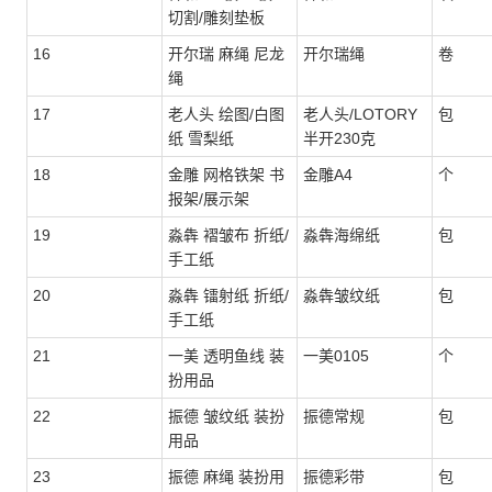
切割/雕刻垫板
16
开尔瑞 麻绳 尼龙
开尔瑞绳
卷
绳
17
老人头 绘图/白图
老人头/LOTORY
包
纸 雪梨纸
半开230克
18
金雕 网格铁架 书
金雕A4
个
报架/展示架
19
淼犇 褶皱布 折纸/
淼犇海绵纸
包
手工纸
20
淼犇 镭射纸 折纸/
淼犇皱纹纸
包
手工纸
21
一美 透明鱼线 装
一美0105
个
扮用品
22
振德 皱纹纸 装扮
振德常规
包
用品
23
振德 麻绳 装扮用
振德彩带
包