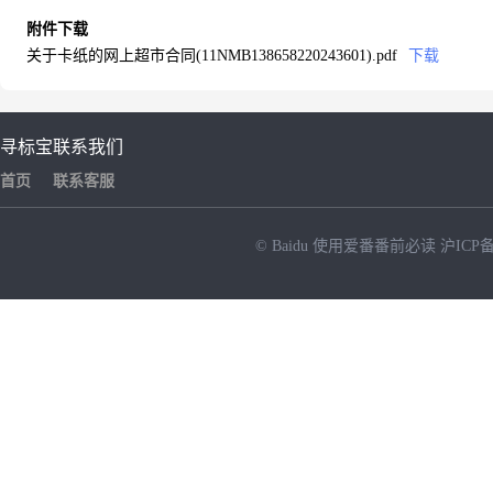
附件下载
关于卡纸的网上超市合同(11NMB138658220243601).pdf
下载
寻标宝
联系我们
首页
联系客服
© Baidu
使用爱番番前必读
沪ICP备
NEW
HOT