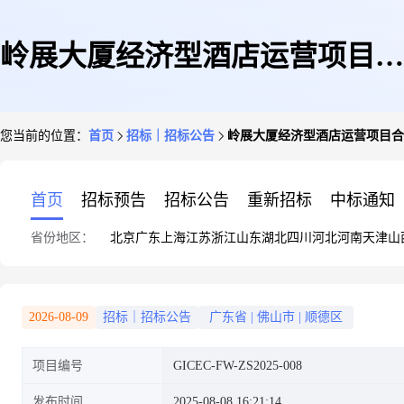
岭展大厦经济型酒店运营项目合
您当前的位置：
首页
招标｜招标公告
岭展大厦经济型酒店运营项目合
作方招募
首页
招标预告
招标公告
重新招标
中标通知
省份地区：
北京
广东
上海
江苏
浙江
山东
湖北
四川
河北
河南
天津
山
2026-08-09
招标｜招标公告
广东省
|
佛山市
|
顺德区
项目编号
GICEC-FW-ZS2025-008
发布时间
2025-08-08 16:21:14