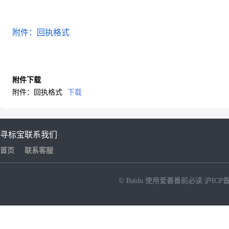
附件：回执格式
附件下载
附件：回执格式
下载
寻标宝
联系我们
首页
联系客服
© Baidu
使用爱番番前必读
沪ICP备
NEW
HOT