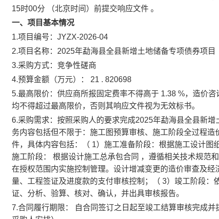
15时00分
（北京时间）前提交响应文件
。
一、项目基本情况
1.项目编号：JYZX-2026-04
2.项目名称：2025年勐海县全县新增土地储备专项债券项
3.采购方式：竞争性磋商
4.预算金额（万元）：
21
.
820698
5.最高限价：供应商所报固定费率不得高于
1.38
%，造价咨
均不得超过最高限价，否则其响应文件视为无效标书。
6.采购需求：按照采购人的要求完成2025年勐海县全县
务内容包括但不限于：施工图预算审核、施工阶段全过程造
件，具体内容包括：（
1）施工准备阶段：根据施工设计图
施工阶段：
根据设计施工总承包合同
，遵循相关技术规范和
在授权范围内实施控制管理。设计增减变更的造价审查及经
量、工程签证及进度款的支付审核控制；（
3）竣工阶段：
证、分析、验算、核对、确认，并出具审核报告。
7.合同履行期限：
自合同签订之日起至竣工结算审核完成并