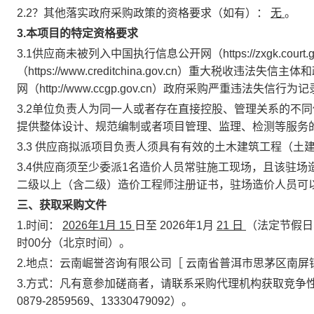
2.2？其他落实政府采购政策的资格要求（如有）：
无
。
3.本项目的特定资格要求
3.1供应商未被列入中国执行信息公开网（https://zxgk.cou
（https://www.creditchina.gov.cn）重大
网（http://www.ccgp.gov.cn）政府采购严重违法失信行为
3.2单位负责人为同一人或者存在直接控股、管理关系的不
提供整体设计、规范编制或者项目管理、监理、检测等服务
3.3
供应商拟派项目负责人须具有有效的土木建筑工程（土
3.4供应商须至少委派1名造价人员常驻施工现场，且该驻
二级以上（含二级）造价工程师注册证书，驻场造价人员可
三、获取采购文件
1.时间：
2026年1月
15
日至
2026年1月
21
日
（法定节假
时00分（北京时间）。
2.地点：云南崛誉咨询有限公司［
云南省普洱市思茅区南屏
3.方式：凡有意参加磋商者，请联系采购代理机构获取竞争性磋商
0879-2859569、13330479092）。