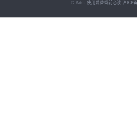
© Baidu
使用爱番番前必读
沪ICP备
NEW
HOT
暂时没有搜索结果…