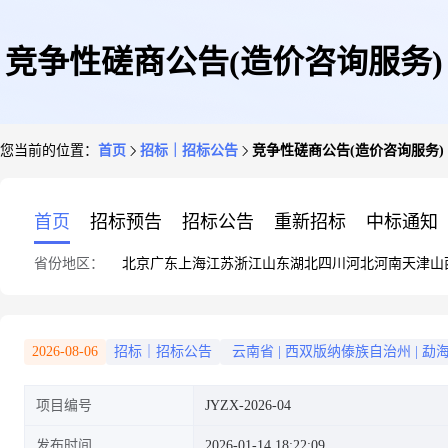
竞争性磋商公告(造价咨询服务)
您当前的位置：
首页
招标｜招标公告
竞争性磋商公告(造价咨询服务)
首页
招标预告
招标公告
重新招标
中标通知
省份地区：
北京
广东
上海
江苏
浙江
山东
湖北
四川
河北
河南
天津
山
2026-08-06
招标｜招标公告
云南省
|
西双版纳傣族自治州
|
勐
项目编号
JYZX-2026-04
发布时间
2026-01-14 18:22:09