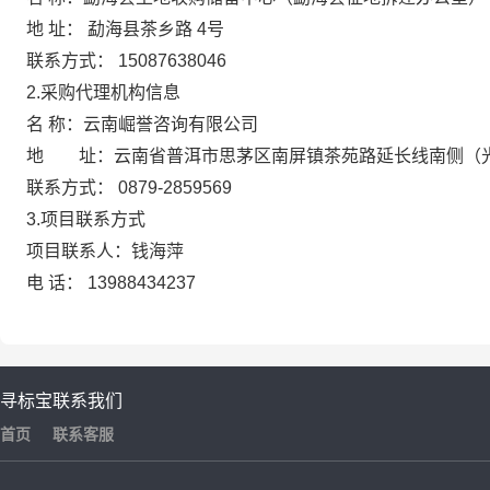
地
址：
勐海县茶乡路
4号
联系方式：
15087638046
2.采购代理机构信息
名
称：云南崛誉咨询有限公司
地 址：云南省普洱市思茅区南屏镇茶苑路延长线南侧（
联系方式：
0879-2859569
3.项目联系方式
项目联系人：钱海萍
电
话：
13988434237
寻标宝
联系我们
首页
联系客服