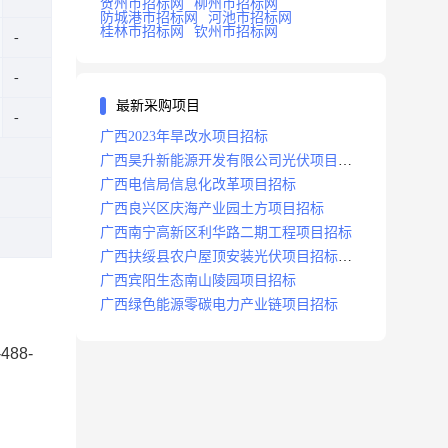
贺州市招标网
柳州市招标网
防城港市招标网
河池市招标网
桂林市招标网
钦州市招标网
最新采购项目
广西2023年旱改水项目招标
广西昊升新能源开发有限公司光伏项目招
标
广西电信局信息化改革项目招标
广西良兴区庆海产业园土方项目招标
广西南宁高新区利华路二期工程项目招标
广西扶绥县农户屋顶安装光伏项目招标公
告
广西宾阳生态南山陵园项目招标
广西绿色能源零碳电力产业链项目招标
88-