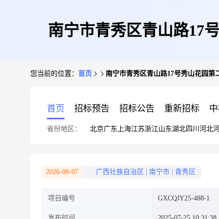
南宁市青秀区青山路17号秀山
您当前的位置：
首页
南宁市青秀区青山路17号秀山花园第二组团家
首页
招标预告
招标公告
重新招标
中
省份地区：
北京
广东
上海
江苏
浙江
山东
湖北
四川
河北
2026-08-07
广西壮族自治区
|
南宁市
|
青秀区
项目编号
GXCQJY25-488-1
发布时间
2025-07-25 10:31:38