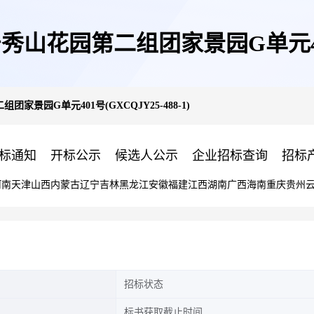
花园第二组团家景园G单元401号(
景园G单元401号(GXCQJY25-488-1)
标通知
开标公示
候选人公示
企业招标查询
招标
河南
天津
山西
内蒙古
辽宁
吉林
黑龙江
安徽
福建
江西
湖南
广西
海南
重庆
贵州
招标状态
标书获取截止时间