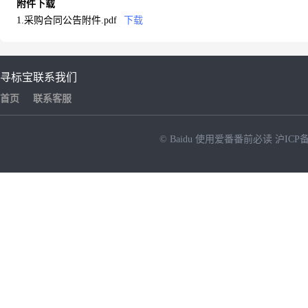
附件下载
1.采购合同公告附件.pdf
下载
寻标宝
联系我们
首页
联系客服
© Baidu
使用爱番番前必读
沪ICP备
NEW
HOT