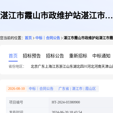
湛江市霞山市政维护站湛江市霞
您当前的位置：
首页
中标｜合同公告
湛江市霞山市政维护站湛江市霞
山市政维护站分体台式机集采商
首页
招标预告
招标公告
重新招标
中标通知
省份地区：
北京
广东
上海
江苏
浙江
山东
湖北
四川
河北
河南
天津
山
品直接订购采购合同的合同公告
2026-08-10
中标｜合同公告
广东省
|
湛江市
|
霞山区
项目编号
HT-2024-03380900
发布时间
2024-06-20 18:43:54