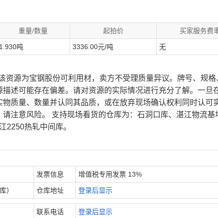
重量/数量
起拍价
买家服务费
1.930吨
3336.00元/吨
无
、该资源为宝钢股份可利用材，卖方不受理质量异议。牌号、规格
源描述可能存在偏差。请对资源的实际情况进行充分了解。一旦
实物质量、数量并认同其品质，或在放弃现场确认权利同时认可
，请注意风险。 支持现场看货的仓库为：石洞口库、湛江物流基
江2250热轧中间库。
发票信息
增值税专用发票 13%
内库）
仓库地址
登录后显示
联系电话
登录后显示