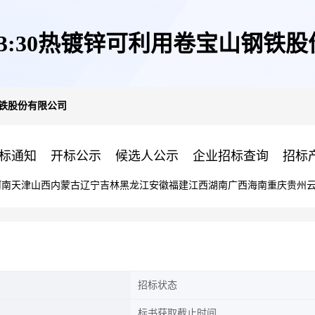
日13:30热镀锌可利用卷宝山钢铁
山钢铁股份有限公司
标通知
开标公示
候选人公示
企业招标查询
招标
河南
天津
山西
内蒙古
辽宁
吉林
黑龙江
安徽
福建
江西
湖南
广西
海南
重庆
贵州
招标状态
标书获取截止时间