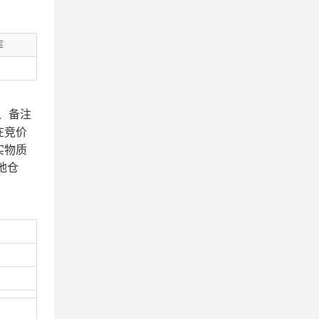
率
、备注
在竞价
实物质
地仓