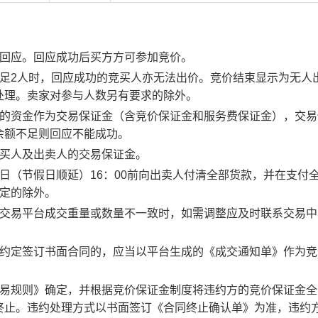
行回应。回应成功后买方方可参加竞价。
足2人时，回应成功的竞买人亦无法出价。竞价结束显示为无人
处理。卖家对参与人数另有要求的除外。
度的资金作为交易保证金（含竞价保证金和服务费保证金），交易
余额不足则回应不能成功。
竞买人及出卖人的交易保证金。
日（节假日顺延）16：00前向出卖人付清全部货款，并在支付
约定的除外。
子交易平台成交重量或数量不一致时，如需调整应及时联系交易中
。约定签订书面合同的，应当以平台生成的《成交通知单》作为竞
交易规则》确定，并根据竞价保证金制度将违约方的竞价保证金全
终止。违约处理方式以书面签订《合同终止确认单》为准，违约