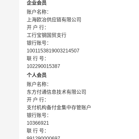
企业会员
账户名称：
上海欧冶供应链有限公司
开 户 行：
工行宝钢国贸支行
银行账号：
1001153819003214507
联 行 号：
102290015387
个人会员
账户名称：
东方付通信息技术有限公司
开 户 行：
支付机构备付金集中存管账户
银行账号：
10366921
联 行 号：
991290000697