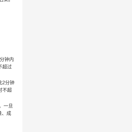
2分钟内
不超过
此2分钟
时不超
。一旦
量、成