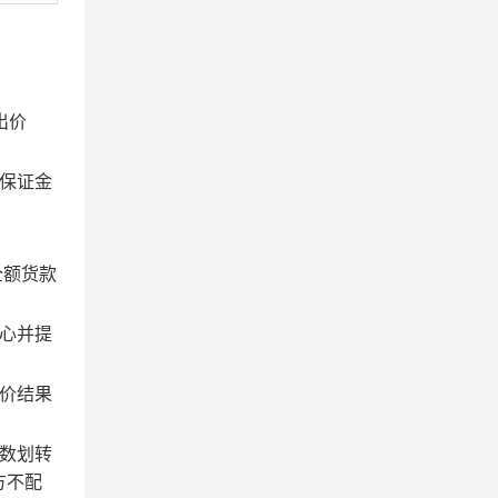
出价
保证金
全额货款
心并提
价结果
数划转
方不配