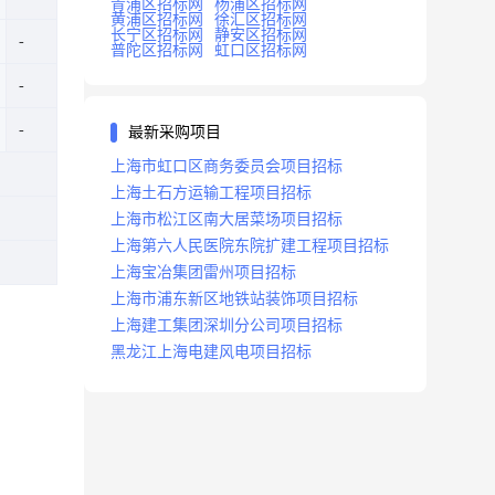
青浦区招标网
杨浦区招标网
黄浦区招标网
徐汇区招标网
长宁区招标网
静安区招标网
普陀区招标网
虹口区招标网
最新采购项目
上海市虹口区商务委员会项目招标
上海土石方运输工程项目招标
上海市松江区南大居菜场项目招标
上海第六人民医院东院扩建工程项目招标
上海宝冶集团雷州项目招标
上海市浦东新区地铁站装饰项目招标
上海建工集团深圳分公司项目招标
黑龙江上海电建风电项目招标