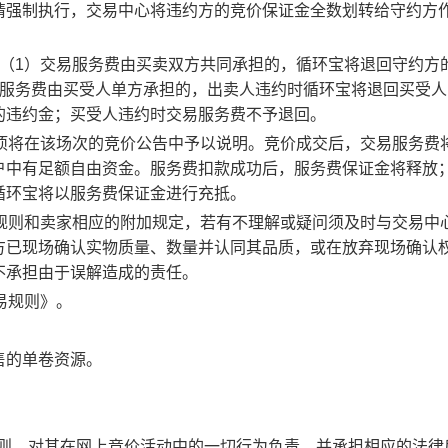
请强制执行，交易中心将违约方的竞价保证金全数划转给守约方
：（1）交易服务费由买卖双方共同承担的，循环宝将退回守约方
易服务费由买受人单方承担的，出卖人违约时循环宝将退回买受人
的违约金；买受人违约时交易服务费不予退回。
事项将在该场次的竞价公告中予以说明。竞价成交后，交易服务费
户中有足额自由资金。服务费扣款成功后，服务费保证金将释放
循环宝将以服务费保证金进行充抵。
规则和卖家相应的附加规定，若有不理解或疑问须及时与交易中
方已现场确认实物质量、数量并认同其品质，或在放弃现场确认
不承担由于误解造成的责任。
易规则》。
售的单卷资源。
规则，对其在网上竞价活动中的一切行为负责，并承担相应的法律