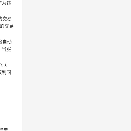
作为违
的交易
的交易
将自动
；当服
心联
权利同
后果。