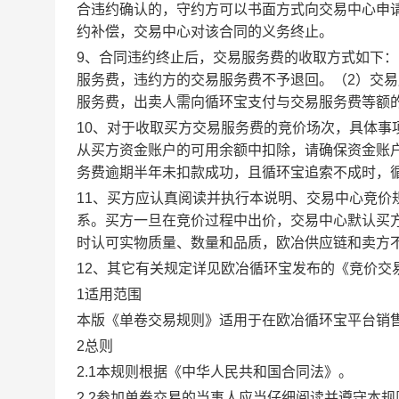
合违约确认的，守约方可以书面方式向交易中心申
约补偿，交易中心对该合同的义务终止。
9、合同违约终止后，交易服务费的收取方式如下
服务费，违约方的交易服务费不予退回。（2）交
服务费，出卖人需向循环宝支付与交易服务费等额
10、对于收取买方交易服务费的竞价场次，具体
从买方资金账户的可用余额中扣除，请确保资金账
务费逾期半年未扣款成功，且循环宝追索不成时，
11、买方应认真阅读并执行本说明、交易中心竞价
系。买方一旦在竞价过程中出价，交易中心默认买
时认可实物质量、数量和品质，欧冶供应链和卖方
12、其它有关规定详见欧冶循环宝发布的《竞价交
1适用范围
本版《单卷交易规则》适用于在欧冶循环宝平台销
2总则
2.1本规则根据《中华人民共和国合同法》。
2.2参加单卷交易的当事人应当仔细阅读并遵守本