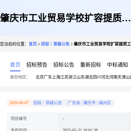
肇庆市工业贸易学校扩容提质工
您当前的位置：
首页
招标｜答疑公告
肇庆市工业贸易学校扩容提质工
程项目(监理)招标文件
首页
招标预告
招标公告
重新招标
中标通知
省份地区：
北京
广东
上海
江苏
浙江
山东
湖北
四川
河北
河南
天津
山
2026-08-07
招标｜答疑公告
广东省
|
肇庆市
|
端州区
项目编号
发布时间
2025-05-31 18:01:38