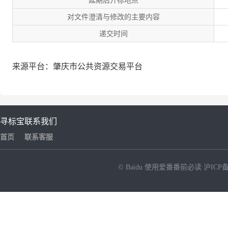
延期后开标地点
对文件澄清与修改的主要内容
递交时间
来源平台：肇庆市公共资源交易平台
寻标宝
联系我们
首页
联系客服
© Baidu
使用爱番番前必读
沪ICP备
NEW
HOT