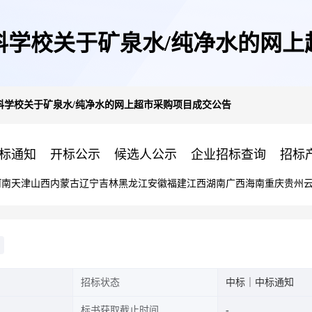
科学校关于矿泉水/纯净水的网上
科学校关于矿泉水/纯净水的网上超市采购项目成交公告
标通知
开标公示
候选人公示
企业招标查询
招标
河南
天津
山西
内蒙古
辽宁
吉林
黑龙江
安徽
福建
江西
湖南
广西
海南
重庆
贵州
招标状态
中标｜中标通知
标书获取截止时间