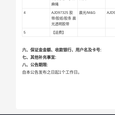
麻绳
4
AJD97325 胶
晨光/M&G
AJD
带/胶纸/胶条 晨
光透明胶带
5
【运费】
六、保证金金额、收款银行、用户名及卡号:
七、其他补充事宜:
八、公告期限:
自本公告发布之日起1个工作日。