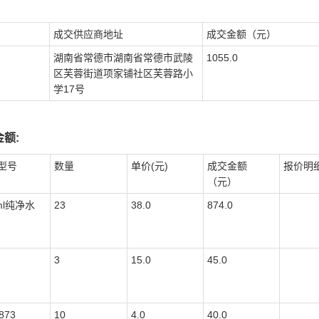
成交供应商地址
成交金额（元）
湖南省常德市湖南省常德市武陵
1055.0
区芙蓉街道项家铺社区芙蓉路小
学17号
额:
型号
数量
单价(元)
成交金额
报价明
（元）
ml纯净水
23
38.0
874.0
3
15.0
45.0
873
10
4.0
40.0