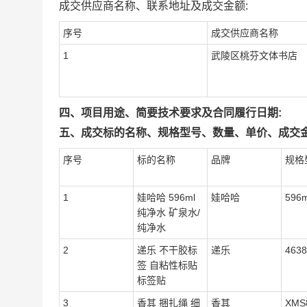
成交供应商名称、联系地址及成交金额:
序号
成交供应商名称
1
武陵区桃芬文体书店
四、项目用途、简要技术要求及合同履行日期:
五、成交标的名称、规格型号、数量、单价、成交金
序号
标的名称
品牌
规格
1
娃哈哈 596ml
娃哈哈
596
纯净水 矿泉水/
纯净水
2
递乐 不干胶标
递乐
4638
签 自粘性标贴
标签贴
3
香其 捆扎绳 细
香其
XMS