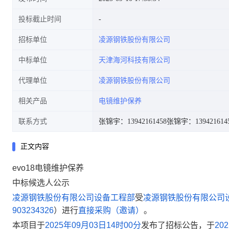
投标截止时间
招标单位
凌源钢铁股份有限公司
中标单位
天津海河科技有限公司
代理单位
凌源钢铁股份有限公司
相关产品
电镜维护保养
联系方式
张锦宇：13942161458
张锦宇：139421614
正文内容
evo18电镜维护保养
中标候选人公示
凌源钢铁股份有限公司设备工程部
受
凌源钢铁股份有限公司
903234326
）
进行
直接采购（邀请）
。
本项目于
2025
年
09
月
03
日
14
时
00
分
发布了招标公告，于
202