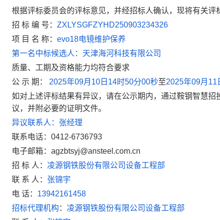
根据评标委员会的评标意见，并经招标人确认，现将有关评
招 标
编 号：
ZXLYSGFZYHD250903234326
项 目 名 称：
evo18
电镜维护保养
第一名中标候选人：天津海河科技有限公司
质量、工期及资格能力均符合要求
公 示 期：
2025
年
09
月
10
日
14
时
50
分
00
秒
至
2025
年
09
月
11
如对上述评标结果有异议，请在公示期内
，
通过鞍钢智慧招
议，并附必要
的
证明文件。
异议联系人：张经理
联系电话：
0412-6736793
电子邮箱：
agzbtsyj@ansteel.com.cn
招 标 人：
凌源钢铁股份有限公司设备工程部
联 系 人：
张锦宇
电
话：
13942161458
招标代理机构
：
凌源钢铁股份有限公司设备工程部