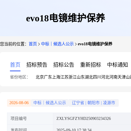
evo18电镜维护保养
您当前的位置：
首页
中标｜候选人公示
evo18电镜维护保养
首页
招标预告
招标公告
重新招标
中标通知
省份地区：
北京
广东
上海
江苏
浙江
山东
湖北
四川
河北
河南
天津
山
2026-08-06
中标｜候选人公示
辽宁省
|
朝阳市
|
凌源市
项目编号
ZXLYSGFZYHD250903234326
发布时间
2025-09-10 17:38:34