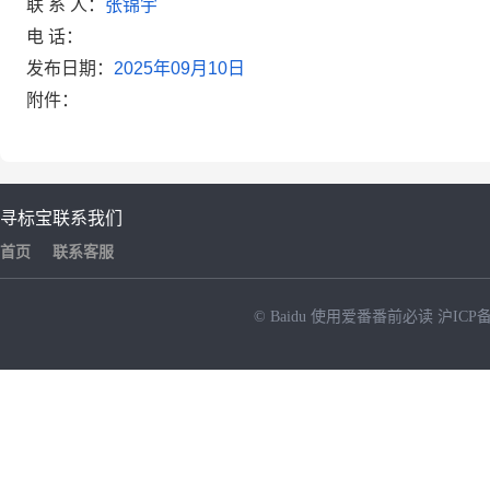
联 系 人：
张锦宇
电
话：
发布日期：
2025
年
09
月
10
日
附件：
寻标宝
联系我们
首页
联系客服
© Baidu
使用爱番番前必读
沪ICP备
NEW
HOT