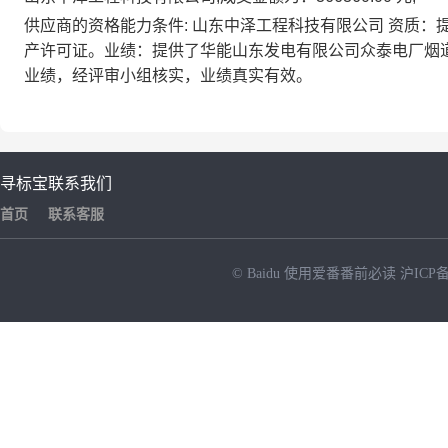
供应商的资格能力条件: 山东中泽工程科技有限公司 资质
产许可证。业绩：提供了华能山东发电有限公司众泰电厂烟道
业绩，经评审小组核实，业绩真实有效。
寻标宝
联系我们
首页
联系客服
© Baidu
使用爱番番前必读
沪ICP备
NEW
HOT