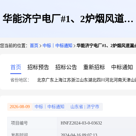
华能济宁电厂#1、2炉烟风道漏
您当前的位置：
首页
中标｜中标通知
华能济宁电厂#1、2炉烟风道
点治理工程结果公告
首页
招标预告
招标公告
重新招标
中标通知
省份地区：
北京
广东
上海
江苏
浙江
山东
湖北
四川
河北
河南
天津
山
2026-08-09
中标｜中标通知
山东省
|
济宁市
项目编号
HNFZ2024-03-0-03632
发布时间
2024-04-16 09:07:13