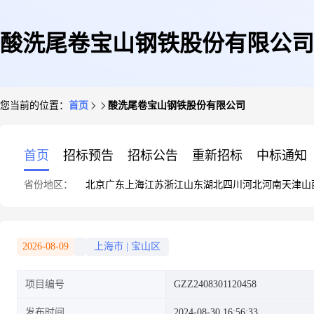
酸洗尾卷宝山钢铁股份有限公司
您当前的位置：
首页
酸洗尾卷宝山钢铁股份有限公司
首页
招标预告
招标公告
重新招标
中标通知
省份地区：
北京
广东
上海
江苏
浙江
山东
湖北
四川
河北
河南
天津
山
2026-08-09
上海市
|
宝山区
项目编号
GZZ2408301120458
发布时间
2024-08-30 16:56:33