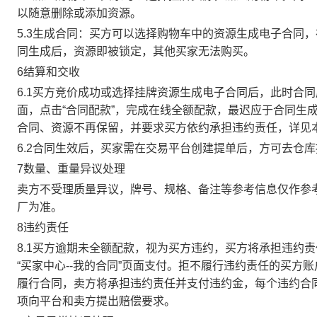
以随意删除或添加资源。
5.3生成合同：买方可以选择购物车中的资源生成电子合同
同生成后，资源即被锁定，其他买家无法购买。
6结算和交收
6.1买方竞价成功或选择挂牌资源生成电子合同后，此时合同
面，点击“合同配款”，完成在线全额配款，最迟应于合同生成当
合同、资源不再保留，并要求买方依约承担违约责任，详见
6.2合同生效后，买家需在交易平台创建提单后，方可去仓
7数量、重量异议处理
卖方不受理质量异议，牌号、规格、备注等参考信息仅作参
厂为准。
8违约责任
8.1买方逾期未全额配款，视为买方违约，买方将承担违约
“买家中心--我的合同”页面支付。拒不履行违约责任的买
履行合同，卖方将承担违约责任并支付违约金，每个违约合同
项向平台和卖方提出赔偿要求。