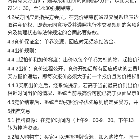
内再有买方出价，则再按新出价时间顺延2分钟，以此类推
过14：30，至14:30强制结束。
4.2买方回应是指买方会员，在竞价结束前通过交易系统表
取得竞价权，即表示同意接受并遵照执行本交易规则的各项
分及物理状态等法律规定的合同必要条款。
4.3竞价保证金：单卷资源，回应时无须冻结资金。
4.4出价规则：
4.4.1起拍价和加价梯度：出价以每个单卷为标的物，起拍
4.4.2出价：竞价过程公开，竞价开始后所有回应成功的
买方报价递增，即每次报价必须大于前一个报价且为价格梯
4.4.3买家出价之后，经系统提示，若高于当前最高价则
相近时间出价的情况，系统当前最高价可能已高于页面显示
4.5竞价结束后，系统自动按照价格优先原则确定买受方，
5挂牌交易
5.1 挂牌资源：在竞价时间内（上午9：00-9：30、下午1
转为挂牌资源。
5.2加入购物车：买家可以选择挂牌资源，加入购物车。同