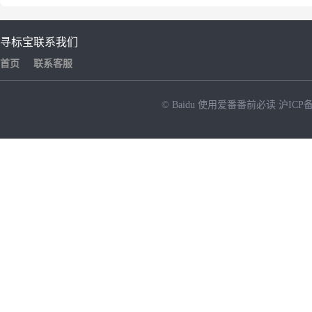
寻标宝
联系我们
首页
联系客服
© Baidu
使用爱番番前必读
沪ICP备
NEW
HOT
暂时没有搜索结果…