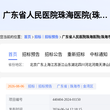
广东省人民医院珠海医院(珠海
您当前的位置：
首页
招标｜招标预告
广东省人民医院珠海医院(珠海市金
市金湾中心医院)2024-2025年度
首页
招标预告
招标公告
重新招标
中标通知
省份地区：
北京
广东
上海
江苏
浙江
山东
湖北
四川
河北
河南
天津
山
膳食服务项目
2026-08-06
招标｜招标预告
广东省
|
珠海市
|
金湾区
项目编号
440404-2024-01150
发布时间
2024-06-14 12:18:15