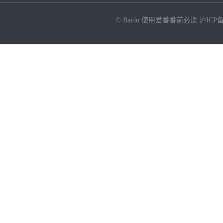
© Baidu
使用爱番番前必读
沪ICP备
NEW
HOT
暂时没有搜索结果…