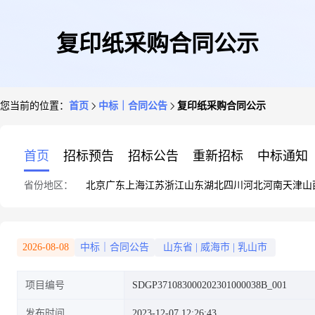
复印纸采购合同公示
您当前的位置：
首页
中标｜合同公告
复印纸采购合同公示
首页
招标预告
招标公告
重新招标
中标通知
省份地区：
北京
广东
上海
江苏
浙江
山东
湖北
四川
河北
河南
天津
山
2026-08-08
中标｜合同公告
山东省
|
威海市
|
乳山市
项目编号
SDGP371083000202301000038B_001
发布时间
2023-12-07 12:26:43