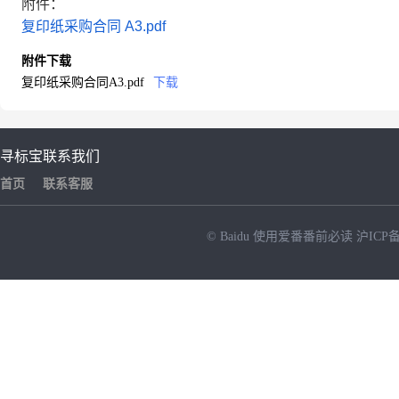
附件：
复印纸采购合同 A3.pdf
附件下载
复印纸采购合同A3.pdf
下载
寻标宝
联系我们
首页
联系客服
© Baidu
使用爱番番前必读
沪ICP备
NEW
HOT