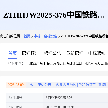
ZTHHJW2025-376中国铁路呼
您当前的位置：
首页
中标｜废标公告
ZTHHJW2025-376中国
和浩特局集团有限公司3000瓶/
首页
招标预告
招标公告
重新招标
中标通知
省份地区：
北京
广东
上海
江苏
浙江
山东
湖北
四川
河北
河南
天津
山
小时瓶装水生产线设备购置项目
2026-08-09
中标｜废标公告
内蒙古自治区
|
呼和浩特市
|
新城
项目编号
ZTHHJW2025-376
流标公告
发布时间
2025-07-03 18:53:38