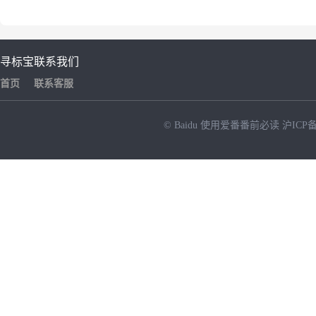
寻标宝
联系我们
首页
联系客服
© Baidu
使用爱番番前必读
沪ICP备
NEW
HOT
暂时没有搜索结果…