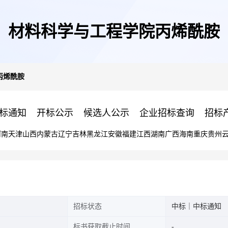
材料科学与工程学院丙烯酰胺
丙烯酰胺
标通知
开标公示
候选人公示
企业招标查询
招标
河南
天津
山西
内蒙古
辽宁
吉林
黑龙江
安徽
福建
江西
湖南
广西
海南
重庆
贵州
招标状态
中标｜中标通知
标书获取截止时间