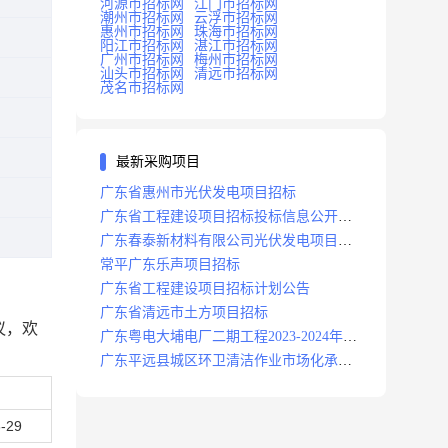
河源市招标网
江门市招标网
潮州市招标网
云浮市招标网
惠州市招标网
珠海市招标网
阳江市招标网
湛江市招标网
广州市招标网
梅州市招标网
汕头市招标网
清远市招标网
茂名市招标网
最新采购项目
广东省惠州市光伏发电项目招标
广东省工程建设项目招标投标信息公开目
录
广东春泰新材料有限公司光伏发电项目招
标
常平广东乐声项目招标
广东省工程建设项目招标计划公告
广东省清远市土方项目招标
议，欢
广东粤电大埔电厂二期工程2023-2024年度
安保服务项目招标公告
广东平远县城区环卫清洁作业市场化承包
项目招标中标候选人公示
-29