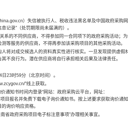
tchina.gov.cn）失信被执行人、税收违法黑名单及中国政府采购网
信行为信息记录”（处罚期限尚未届满的）。
理关系的不同供应商，不得参加同一合同项下的政府采购活动；为
检测等服务的供应商，不得再参加该采购项目的其他采购活动。
购人将对成交候选人的资料真实性进行核实。一旦发现提供虚假
告其不良行为。潜在供应商将自行承担相关后果及法律责任。
月24日23时59分（北京时间）。
zcygov.cn/”线上获取。
询价通知书时间内登录“网站：政府采购云平台，网址：
证书（CA）进行项目报名并免费下载电子询价通知书。按上述要求获取询价通
目的询价响应资格。
云南省政府采购项目电子标注意事项”办理相关事宜。