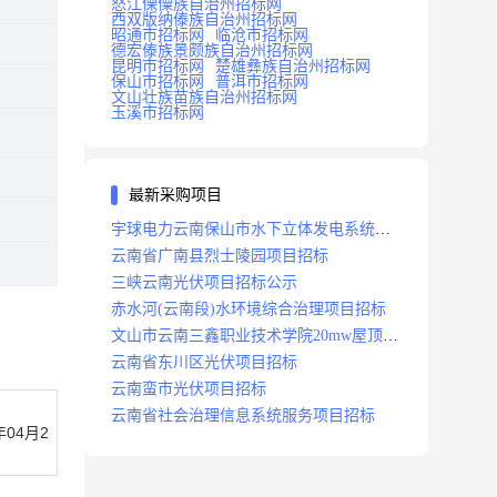
怒江傈僳族自治州招标网
西双版纳傣族自治州招标网
昭通市招标网
临沧市招标网
德宏傣族景颇族自治州招标网
昆明市招标网
楚雄彝族自治州招标网
保山市招标网
普洱市招标网
文山壮族苗族自治州招标网
玉溪市招标网
最新采购项目
宇球电力云南保山市水下立体发电系统项
目招标
云南省广南县烈士陵园项目招标
三峡云南光伏项目招标公示
赤水河(云南段)水环境综合治理项目招标
文山市云南三鑫职业技术学院20mw屋顶分
布式光伏设计施工总承包(epc)项目招标
云南省东川区光伏项目招标
云南蛮市光伏项目招标
云南省社会治理信息系统服务项目招标
年04月2