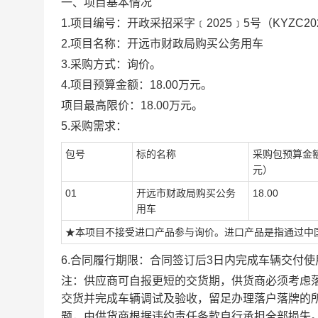
一、项目基本情况
1.项目编号：开政采招采字﹝2025﹞5号（KYZC2025
2.项目名称：开远市财政局购买公务用车
3.采购方式：询价。
4.项目预算金额：18.00万元。
项目最高限价：
18.00万元。
5.
采购需求：
包号
标的名称
采购包预算金
元）
01
开远市财政局购买公务
18.00
用车
★本项目不接受进口产品参与询价。进口产品是指通过中
6.合同履行期限：合同签订后3日内完成车辆交付使
注：供应商可自报更短的交货期，供货商必须考虑
交货并完成车辆调试及验收，留足办理落户落牌的
题，由供货商根据违约责任条款自行承担全部损失