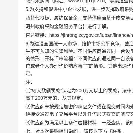
政府采购网（网址：www.ccgp.gov.cn）等
5.为支持和促进中小企业发展，进一步发挥政府采
函替代投标、履约保证金，支持供应商基于成交项
河州政府采购金融服务平台】进行了解。
直达链接：
https://jinrong.zcygov.cn/luban/finance
6.为建设全国统一大市场，维护市场公平竞争，营
生不可预知的法律风险。不同供应商通过同一台设备
的情形；开标评审流程：不同供应商通过同一台设
位或者个人办理询价响应事宜”的情形。其他串通
定。
注：
⑴“较大数额罚款”认定为200万元以上的罚款，法
高于200万元的，从其规定。
⑵供应商未按规定加密的响应文件或在提交时间内
绝接受通过电子交易平台以外任何形式提交的响应
⑶供应商为满足以上条件虚报材料，一经查实，该
七、对本次采购提出询问，
请按以下方式联系。