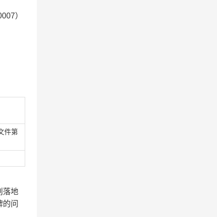
0007）
文件第
划落地
牌的问