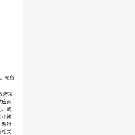
造。预留
政府采
供应商
局、戒
对小微
。监狱
行相关