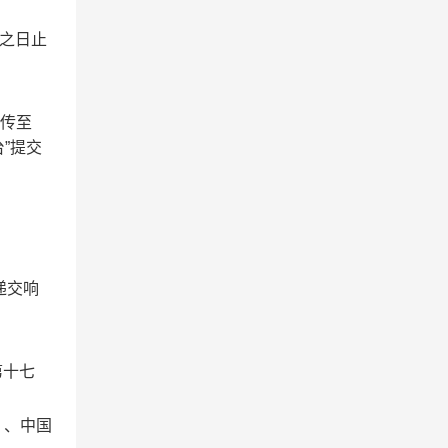
止之日止
上传至
”提交
递交响
第十七
n）、中国