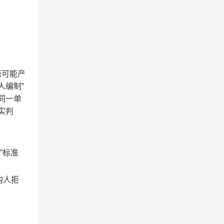
范可能产
人编制”
同一单
实判
”标准
购人拒