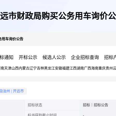
远市财政局购买公务用车询价公
务用车询价公告
标通知
开标公示
候选人公示
企业招标查询
招标
河南
天津
山西
内蒙古
辽宁
吉林
黑龙江
安徽
福建
江西
湖南
广西
海南
重庆
贵州
自治州
|
开远市
招标状态
招标｜招标公告
标书获取截止时间