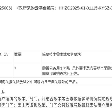
006）（政府采购云平台编号：HHZC2025-X1-01115-KYSZ-
额（万
数量
简要技术需求或服务要求
1
购置公务用车
1辆，具体要求及内容以本采购
四章《采购需求》为准。
国海关报关验放进入中国境内且产自关境外的产品。
用。
落户落牌的政策、时间，并结合政策等因素依据实际情况提前规
所需时间；因未考虑到政策、时间交货较晚导致最终无法落户落
。