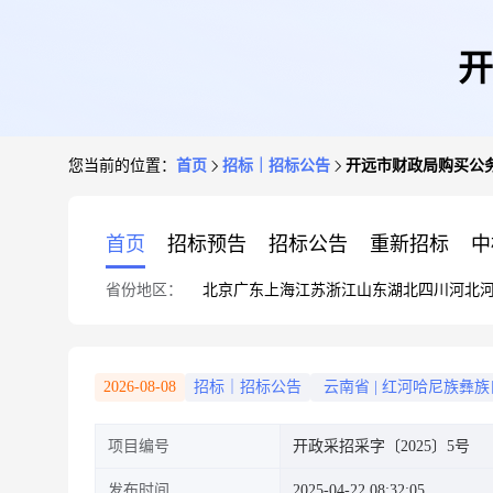
开
您当前的位置：
首页
招标｜招标公告
开远市财政局购买公
首页
招标预告
招标公告
重新招标
中
省份地区：
北京
广东
上海
江苏
浙江
山东
湖北
四川
河北
2026-08-08
招标｜招标公告
云南省
|
红河哈尼族彝族
项目编号
开政采招采字〔2025〕5号
发布时间
2025-04-22 08:32:05